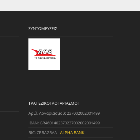
ΣΥΝΤΟΜΕΎΣΕΙΣ
ΤΡΑΠΕΖΙΚΟΊ ΛΟΓΑΡΙΑΣΜΟΊ
Αριθ. Λογαριασμού: 237002002001499
IBAN: GR4601402370237002002001499
BIC: CRBAGRAA -
ALPHA BANK