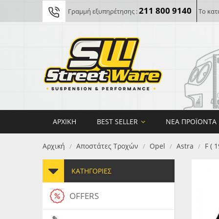
211 800 9140
Γραμμή εξυπηρέτησης :
Το κατ
ΑΡΧΙΚΉ
BEST SELLER
ΝΈΑ ΠΡΟΪΌΝΤΑ
Αρχική
Αποστάτες Τροχών
Opel
Astra
F ( 
/
/
/
/
ΚΑΤΗΓΟΡΊΕΣ
OFFERS
FORG
MAXT