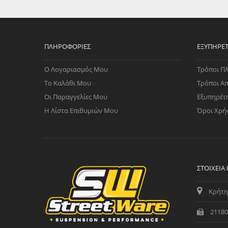
WAST
RENA
ΑΝΤΛ
ΛΕΊΠ
ΠΛΗΡΟΦΟΡΊΕΣ
ΕΞΥΠΗΡΈ
(TURB
Ο Λογαριασμός Μου
Τρόποι Π
ΑΝΤΛ
Το Καλάθι Μου
Τρόποι Α
Οι Παραγγελίες Μου
Εξυπηρέτ
Η Λίστα Επιθυμιών Μου
Όροι Χρή
ΣΤΟΙΧΕΊΑ
Κρήτη
21180