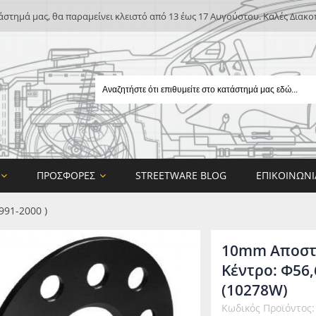
άστημά μας, θα παραμείνει κλειστό από 13 έως 17 Αυγούστου. Καλές Διακο
ΠΡΟΣΦΟΡΈΣ
STREETWARE BLOG
ΕΠΙΚΟΙΝΩΝΊ
1991-2000 )
10mm Αποστάτ
Κέντρο: Φ56,6
(10278W)
E
Κωδικός Προϊόντος
ON DESIGN