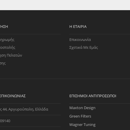
EGATE
ΚΆΛΥΜΜΑ
ULT
CUPRA
ΊΑ ΒΕΝΖΊΝΗΣ
ΨΕΥΤΟΚΆΠΑΚΟΥ
ΤΗΣ ΥΠΟΠΊΕΣΗΣ
ΒΆΣΕΙΣ ΜΗΧΑΝΉΣ
ΤΗΣΗ
Η ΕΤΑΙΡΊΑ
O)
ληρωμής
Επικοινωνία
ΊΑ ΝΕΡΟΎ
ποστολής
Σχετικά Με Εμάς
ηση Πελατών
σης
 ΕΠΙΚΟΙΝΩΝΊΑΣ
ΕΠΊΣΗΜΟΙ ΑΝΤΙΠΡΌΣΩΠΟΙ
Maxton Design
ς 44, Αργυρούπολη, Ελλάδα
Green Filters
09140
Wagner Tuning