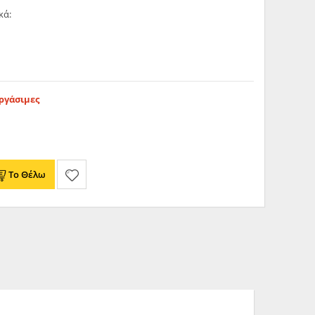
κά:
Εργάσιμες
Το Θέλω