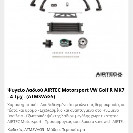
Ψυγείο Λαδιού AIRTEC Motorsport VW Golf R MK7
- 4 Τμχ - (ATMSVAG5)
Χαρακτηριστικά: - Αποδεδειγμένο ότι μειώνει τις θερμοκρασίες σε
πίστα και δρόμο - Σχεδιασμένο και αναπτυγμένο στο Ηνωμένο
Βασίλειο - Εξωτερικός ψύκτης λαδιού μεγάλης χωρητικότητας
AIRTEC Motorsport - Προσαρμογέας και πλακέτα sandwich AIRTEC
Motorsport - Κρεμαστός βραχίονας κομμένος με λέιζερ και
Κωδικός: ATMSVAG5 - Μάθετε Περισσότερα
βαμμένος μαύρος - Υψηλής ποιότητας σωλήνες και fitting Aerotec