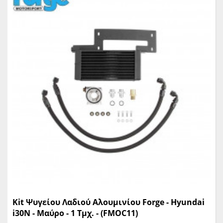
έχει σχεδιαστεί για κανονικές συνθήκες οδήγησης. Όταν
οδηγείται σκληρά για παρατεταμένες περιόδους, το σύστημα
ψύξης μπορεί να αποδειχθεί λιγότερο από επαρκές. Η AIRTEC
προσφέρει τη λύση σε συστήματα οριακής ψύξης που
ανταποκρίνονται στα αποδεδειγμένα ελαφριά και αποδοτικά
ψυγεία λαδιού που έχουν σχεδιαστεί για να χωρούν στον
μικρότερο πρακτικό χώρο. Αριθμός εξαρτήματος AIRTEC:
ATOILFO4
Kit Ψυγείου Λαδιού Αλουμινίου Forge - Hyundai
i30N - Μαύρο - 1 Τμχ. - (FMOC11)