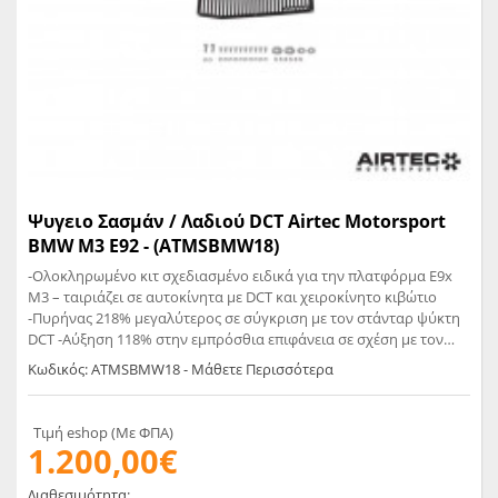
Ψυγειο Σασμάν / Λαδιού DCT Airtec Motorsport
BMW M3 E92 - (ATMSBMW18)
-Ολοκληρωμένο κιτ σχεδιασμένο ειδικά για την πλατφόρμα E9x
M3 – ταιριάζει σε αυτοκίνητα με DCT και χειροκίνητο κιβώτιο
-Πυρήνας 218% μεγαλύτερος σε σύγκριση με τον στάνταρ ψύκτη
DCT -Αύξηση 118% στην εμπρόσθια επιφάνεια σε σχέση με τον
στάνταρ ψύκτη DCT -Βελτιωμένη ικανότητα και δυνατότητα
Κωδικός: ATMSBMW18 - Μάθετε Περισσότερα
ψύξης λαδιού -Αποδεδειγμένη λειτουργία· δοκιμασμένο στην
πίστα με βελτίωση 100% στην απόρριψη θερμότητας -Γνήσια
γωνία από ανθρακονήματα για βελτίωση της ροής αέρα στον
Τιμή eshop (Με ΦΠΑ)
ψύκτη -Αλουμινένιο αεραγωγό για βελτίωση της ροής αέρα έξω
1.200,00€
από τον ψύκτη -Άμεση αντικατάσταση που ταιριάζει στην αρχική
θέση -Το πιο εύκολο κιτ στην αγορά για τοποθέτηση -Συνοδεύεται
Διαθεσιμότητα: