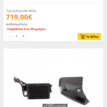
- Εγκατάσταση με βίδες που μπορεί να γίνει στο σπίτι - Πλήρες κιτ
με όλα τα εξαρτήματα, fitting και οδηγίες
Τιμή eshop (Με ΦΠΑ)
719,00€
Διαθεσιμότητα:
Παράδοση έως 30 ημέρες
Το Θέλω