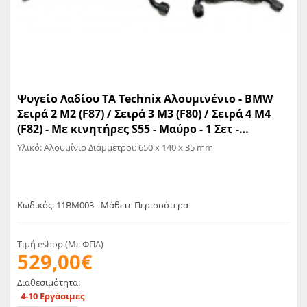
Ψυγείο Λαδίου TA Technix Αλουμινένιο - BMW
Σειρά 2 M2 (F87) / Σειρά 3 M3 (F80) / Σειρά 4 M4
(F82) - Με κινητήρες S55 - Μαύρο - 1 Σετ -
(11BM003)
Υλικό: Αλουμίνιο Διάμμετροι: 650 x 140 x 35 mm
Κωδικός: 11BM003 - Μάθετε Περισσότερα
Τιμή eshop (Με ΦΠΑ)
529,00€
Διαθεσιμότητα:
4-10 Εργάσιμες