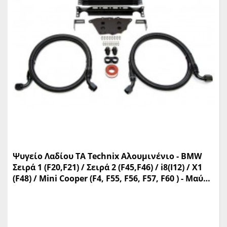
Ψυγείο Λαδίου TA Technix Αλουμινένιο - BMW
Σειρά 1 (F20,F21) / Σειρά 2 (F45,F46) / i8(I12) / X1
(F48) / Mini Cooper (F4, F55, F56, F57, F60 ) - Μαύρο
- 1 Σετ - (11BM005)