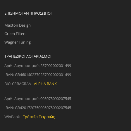
ΕΠΊΣΗΜΟΙ ΑΝΤΙΠΡΌΣΩΠΟΙ
Maxton Design
Green Filters
Wagner Tuning
ΤΡΑΠΕΖΙΚΟΊ ΛΟΓΑΡΙΑΣΜΟΊ
Αριθ. Λογαριασμού: 237002002001499
IBAN: GR4601402370237002002001499
BIC: CRBAGRAA -
ALPHA BANK
Αριθ. Λογαριασμού: 005075090207545
IBAN: GR4201720750005075090207545
WinBank -
Τράπεζα Πειραιώς