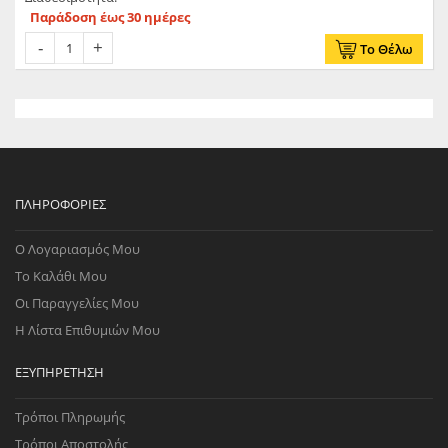
από αναλυτικό οδηγό τοποθέτησης
Παράδοση έως 30 ημέρες
Το Θέλω
ΠΛΗΡΟΦΟΡΊΕΣ
Ο Λογαριασμός Μου
Το Καλάθι Μου
Οι Παραγγελίες Μου
Η Λίστα Επιθυμιών Μου
ΕΞΥΠΗΡΈΤΗΣΗ
Τρόποι Πληρωμής
Τρόποι Αποστολής