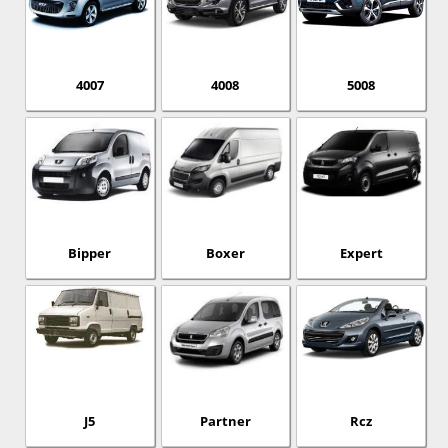
4007
4008
5008
Bipper
Boxer
Expert
J5
Partner
Rcz