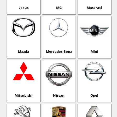
Lexus
MG
Maserati
Mazda
Mercedes-Benz
Mini
Mitsubishi
Nissan
Opel