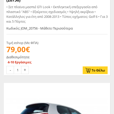
• Σετ πλαϊνα μασπιέ GTI Look • Εκπληκτική επεξεργασία από
πλαστικό "ABS" • Εξαίρετος σχεδιασμός • Υψηλή ακρίβεια •
Κατάλληλος για έτη από 2008-2013 • Τύπος οχήματος: Golf 6 • Για 3
και 5 Πόρτες
Κωδικός: JOM_20756 - Μάθετε Περισσότερα
Τιμή eshop (Με ΦΠΑ)
79,00€
Διαθεσιμότητα:
4-10 Εργάσιμες
Το Θέλω