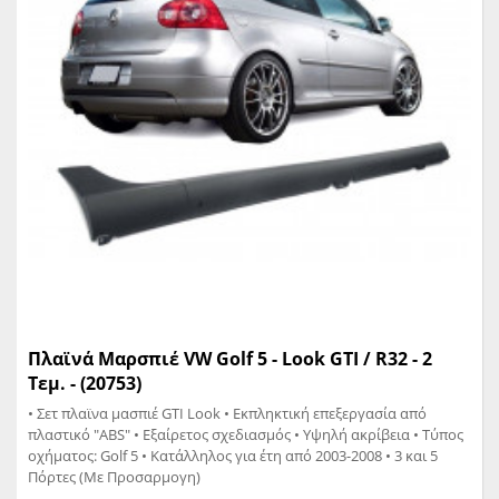
Πλαϊνά Μαρσπιέ VW Golf 5 - Look GTI / R32 - 2
Τεμ. - (20753)
• Σετ πλαϊνα μασπιέ GTI Look • Εκπληκτική επεξεργασία από
πλαστικό "ABS" • Εξαίρετος σχεδιασμός • Υψηλή ακρίβεια • Τύπος
οχήματος: Golf 5 • Κατάλληλος για έτη από 2003-2008 • 3 και 5
Πόρτες (Με Προσαρμογη)