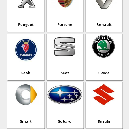
Peugeot
Porsche
Renault
Saab
Seat
Skoda
Smart
Subaru
Suzuki