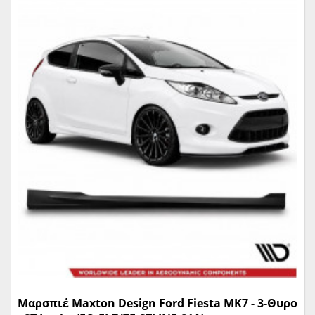
Μαρσπιέ Maxton Design Ford Fiesta MK7 - 3-Θυρο