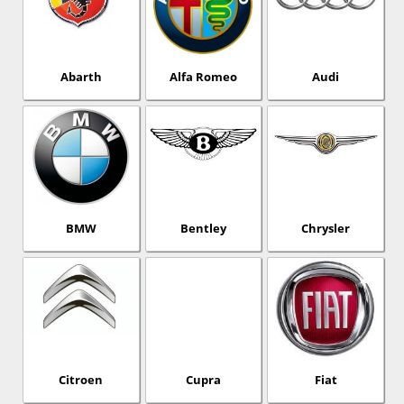
Abarth
Alfa Romeo
Audi
BMW
Bentley
Chrysler
Citroen
Cupra
Fiat