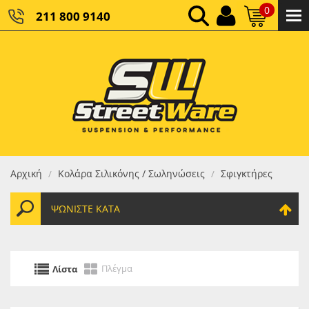
0
211 800 9140
0,00 €
ΚΑΘΑΡΌ ΣΎΝΟΛΟ:
0,00 €
ΤΕΛΙΚΌ ΣΎΝΟΛΟ:
Αρχική
Κολάρα Σιλικόνης / Σωληνώσεις
Σφιγκτήρες
/
/
ΨΩΝΊΣΤΕ ΚΑΤΆ
Πλέγμα
Λίστα