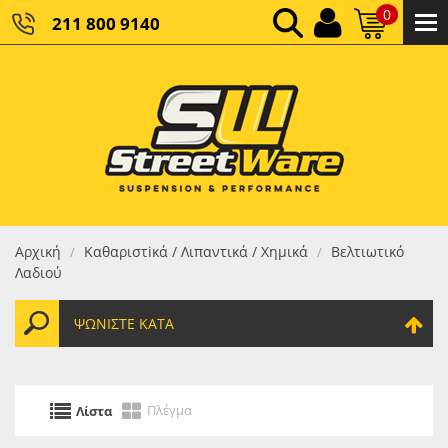
0
211 800 9140
0,00 €
ΚΑΘΑΡΌ ΣΎΝΟΛΟ:
0,00 €
ΤΕΛΙΚΌ ΣΎΝΟΛΟ:
Αρχική
Καθαριστiκά / Λιπαντικά / Xημικά
Βελτιωτικό
/
/
Λαδιού
ΨΩΝΊΣΤΕ ΚΑΤΆ
Πλέγμα
Λίστα