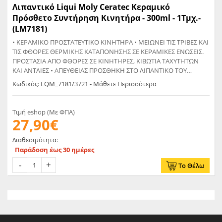
Λιπαντικό Liqui Moly Ceratec Κεραμικό
Πρόσθετο Συντήρηση Κινητήρα - 300ml - 1Τμχ.-
(LM7181)
• ΚΕΡΑΜΙΚΟ ΠΡΟΣΤΑΤΕΥΤΙΚΟ ΚΙΝΗΤΗΡΑ • ΜΕΙΩΝΕΙ ΤΙΣ ΤΡΙΒΕΣ ΚΑΙ
ΤΙΣ ΦΘΟΡΕΣ ΘΕΡΜΙΚΗΣ ΚΑΤΑΠΟΝΗΣΗΣ ΣΕ ΚΕΡΑΜΙΚΕΣ ΕΝΩΣΕΙΣ.
ΠΡΟΣΤΑΣΙΑ ΑΠΟ ΦΘΟΡΕΣ ΣΕ ΚΙΝΗΤΗΡΕΣ, ΚΙΒΩΤΙΑ ΤΑΧΥΤΗΤΩΝ
ΚΑΙ ΑΝΤΛΙΕΣ • ΑΠΕΥΘΕΙΑΣ ΠΡΟΣΘΗΚΗ ΣΤΟ ΛΙΠΑΝΤΙΚΟ ΤΟΥ
ΚΙΝΗΤΗΡΑ.ΤΟ ΠΕΡΙΕΧΟΜΕΝΟ ΕΠΑΡΚΕΙ ΓΙΑ 5L ΛΙΠΑΝΤΙΚΟΥ •
Κωδικός: LQM_7181/3721 - Μάθετε Περισσότερα
300ML • ΤΟ ΠΕΡΙΕΧΟΜΕΝΟ ΤΗΣ ΣΥΣΚΕΥΑΣΙΑΣ ΑΡΚΕΙ ΓΙΑ 5 ΛΙΤΡΑ
ΛΙΠΑΝΤΙΚΟΥ • ΤΑ ΚΕΡΑΜΙΚΑ ΣΩΜΑΤΙΔΙΑ ΔΕΝ ΞΕΠΕΡΝΟΥΝ ΤΑ 0,5
Mm ΕΞΑΣΦΑΛΙΖΟΝΤΑΣ ΕΤΣΙ ΤΗΝ ΑΡΙΣΤΗ ΛΕΙΤΟΥΡΓΕΙΑ ΤΟΥ
Τιμή eshop (Με ΦΠΑ)
ΦΙΛΤΡΟΥ
27,90€
Διαθεσιμότητα:
Παράδοση έως 30 ημέρες
Το Θέλω