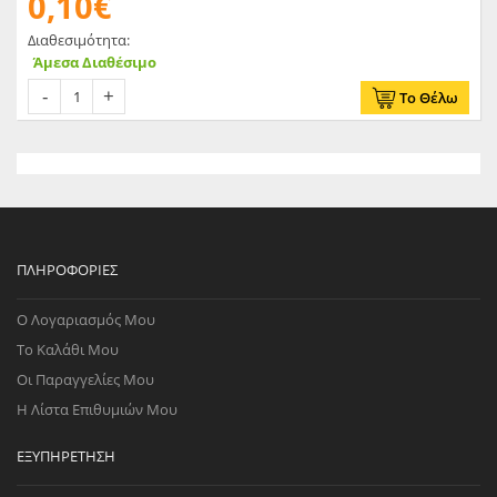
0,10€
Διαθεσιμότητα:
Άμεσα Διαθέσιμο
Το Θέλω
ΠΛΗΡΟΦΟΡΊΕΣ
Ο Λογαριασμός Μου
Το Καλάθι Μου
Οι Παραγγελίες Μου
Η Λίστα Επιθυμιών Μου
ΕΞΥΠΗΡΈΤΗΣΗ