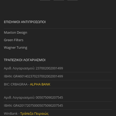
ΕΠΊΣΗΜΟΙ ΑΝΤΙΠΡΌΣΩΠΟΙ
Maxton Design
Green Filters
Wagner Tuning
ΤΡΑΠΕΖΙΚΟΊ ΛΟΓΑΡΙΑΣΜΟΊ
Αριθ. Λογαριασμού: 237002002001499
IBAN: GR4601402370237002002001499
BIC: CRBAGRAA -
ALPHA BANK
Αριθ. Λογαριασμού: 005075090207545
IBAN: GR4201720750005075090207545
WinBank -
Τράπεζα Πειραιώς