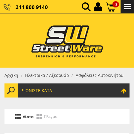
0
211 800 9140
0,00 €
ΚΑΘΑΡΌ ΣΎΝΟΛΟ:
0,00 €
ΤΕΛΙΚΌ ΣΎΝΟΛΟ:
Αρχική
Ηλεκτρικά / Αξεσουάρ
Ασφάλειες Αυτοκινήτου
/
/
ΨΩΝΊΣΤΕ ΚΑΤΆ
Πλέγμα
Λίστα