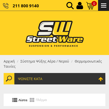
0
211 800 9140
0,00 €
ΚΑΘΑΡΌ ΣΎΝΟΛΟ:
0,00 €
ΤΕΛΙΚΌ ΣΎΝΟΛΟ:
Αρχική
Σύστημα Ψύξης Αέρα / Νερού
Θερμομονωτικές
/
/
Ταινίες
ΨΩΝΊΣΤΕ ΚΑΤΆ
Πλέγμα
Λίστα