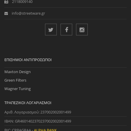
2118009140
info@streetware.gr
ΕΠΊΣΗΜΟΙ ΑΝΤΙΠΡΌΣΩΠΟΙ
Maxton Design
Green Filters
Wagner Tuning
ΤΡΑΠΕΖΙΚΟΊ ΛΟΓΑΡΙΑΣΜΟΊ
Αριθ. Λογαριασμού: 237002002001499
IBAN: GR4601402370237002002001499
BIC: CRBAGRAA -
ALPHA BANK