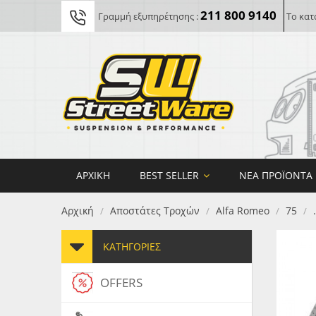
211 800 9140
Γραμμή εξυπηρέτησης :
Το κατ
ΑΡΧΙΚΉ
BEST SELLER
ΝΈΑ ΠΡΟΪΌΝΤΑ
Αρχική
Αποστάτες Τροχών
Alfa Romeo
75
.
/
/
/
/
ΚΑΤΗΓΟΡΊΕΣ
OFFERS
FORG
MAXT