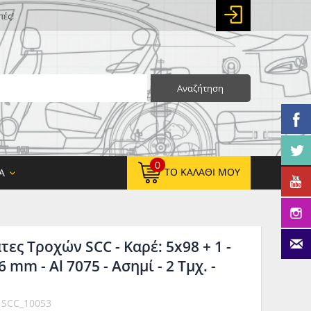
πές!
Αναζήτηση
0
ΤΟ ΚΑΛΆΘΙ ΜΟΥ
Α
ς Τροχών SCC - Καρέ: 5x98 + 1 -
0,00 €
ΚΑΘΑΡΌ ΣΎΝΟΛΟ:
 mm - Al 7075 - Ασημί - 2 Tμχ. -
0,00 €
ΤΕΛΙΚΌ ΣΎΝΟΛΟ:
 SCC_10053