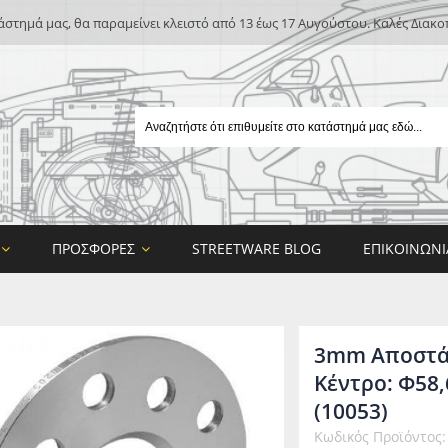
άστημά μας, θα παραμείνει κλειστό από 13 έως 17 Αυγούστου. Καλές Διακο
ΠΡΟΣΦΟΡΈΣ
STREETWARE BLOG
ΕΠΙΚΟΙΝΩΝΊ
3mm Αποστάτε
Κέντρο: Φ58,6
(10053)
E
Κωδικός Προϊόντος:
ON DESIGN