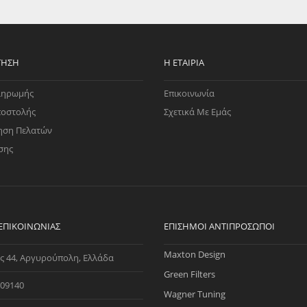
EGATE
ΚΆΛΥΜΜΑ
ULT
CUPRA
ΊΑ ΒΕΝΖΊΝΗΣ
ΨΕΥΤΟΚΆΠΑΚΟΥ
ΤΗΣ ΥΠΟΠΊΕΣΗΣ
ΒΆΣΕΙΣ ΜΗΧΑΝΉΣ
ΤΗΣΗ
Η ΕΤΑΙΡΊΑ
O)
ληρωμής
Επικοινωνία
ΊΑ ΝΕΡΟΎ
ποστολής
Σχετικά Με Εμάς
ηση Πελατών
σης
 ΕΠΙΚΟΙΝΩΝΊΑΣ
ΕΠΊΣΗΜΟΙ ΑΝΤΙΠΡΌΣΩΠΟΙ
Maxton Design
ς 44, Αργυρούπολη, Ελλάδα
Green Filters
09140
Wagner Tuning