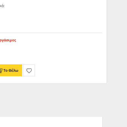
κά:
Εργάσιμες
Το Θέλω