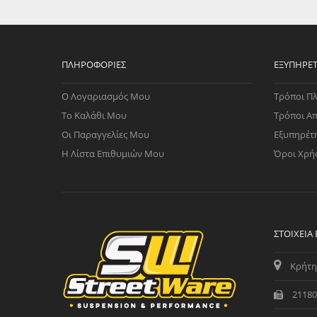
WAST
RENA
ΑΝΤΛ
ΛΕΊΠ
ΠΛΗΡΟΦΟΡΊΕΣ
ΕΞΥΠΗΡΈ
(TURB
Ο Λογαριασμός Μου
Τρόποι Π
ΑΝΤΛ
Το Καλάθι Μου
Τρόποι Α
Οι Παραγγελίες Μου
Εξυπηρέτ
Η Λίστα Επιθυμιών Μου
Όροι Χρή
ΣΤΟΙΧΕΊΑ
Κρήτη
21180