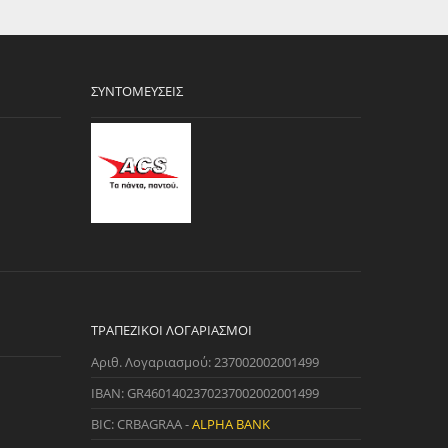
ΣΥΝΤΟΜΕΎΣΕΙΣ
ΤΡΑΠΕΖΙΚΟΊ ΛΟΓΑΡΙΑΣΜΟΊ
Αριθ. Λογαριασμού: 237002002001499
IBAN: GR4601402370237002002001499
BIC: CRBAGRAA -
ALPHA BANK