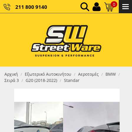
0
211 800 9140
0,00 €
ΚΑΘΑΡΌ ΣΎΝΟΛΟ:
0,00 €
ΤΕΛΙΚΌ ΣΎΝΟΛΟ:
Αρχική
Εξωτερικό Αυτοκινήτου
Αεροτομές
BMW
/
/
/
/
Σειρά 3
G20 (2018-2022)
Standar
/
/