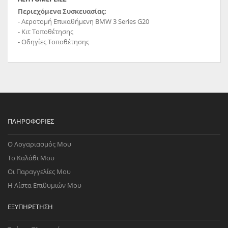
Περιεχόμενα Συσκευασίας:
- Αεροτομή Επικαθήμενη BMW 3 Series G20
- Κιτ Τοποθέτησης
- Οδηγίες Τοποθέτησης
ΠΛΗΡΟΦΟΡΊΕΣ
Ο Λογαριασμός Μου
Το Καλάθι Μου
Οι Παραγγελίες Μου
Η Λίστα Επιθυμιών Μου
ΕΞΥΠΗΡΈΤΗΣΗ