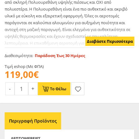
από σκληρή Πολυουρεθάνη υψηλής πιέσεως και ΟΧΙ από
πολυεστέρα. Η Πολυουρεθάνη είναι ένα πιο ανθεκτικό και ακριβό
υλικό με εύκολη και εξαιρετική εφαρμογή. Όλες οι αεροτομές
παράγονται σε καλούπια αλουμινίου για αυξημένη ποιότητα και
αντοχή στη μαζική παραγωγή. Είναι ελεγμένα για ανθεκτικότητα σε
υψηλές θερμοκρασίες και έχουν σχεδιαστεί με την καλύτερη
Διαβάστε Περισσότερα
λεπτομέρεια. Η επικαθήμενη αεροτομή για το BMW 3 Series G20
έρχεται στο χρώμα του υλικού. Το προϊόν θα πρέπει να ασταρωθεί
Διαθεσιμότητα:
Παράδοση Έως 30 Ημέρες
και στη συνέχεια να βαφτεί στο χρώμα της επιλογής σας.
Τιμή eshop (Με ΦΠΑ)
119,00€
Το Θέλω
Περιγραφή Προϊόντος
ΛΕΠΤΟΜΈΡΕΙΕΣ