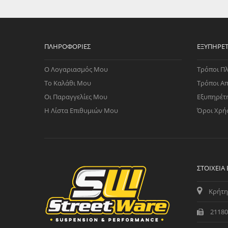
WAST
RENA
ΑΝΤΛ
ΛΕΊΠ
ΠΛΗΡΟΦΟΡΊΕΣ
ΕΞΥΠΗΡΈ
(TURB
Ο Λογαριασμός Μου
Τρόποι Π
ΑΝΤΛ
Το Καλάθι Μου
Τρόποι Α
Οι Παραγγελίες Μου
Εξυπηρέτ
Η Λίστα Επιθυμιών Μου
Όροι Χρή
ΣΤΟΙΧΕΊΑ
Κρήτη
21180