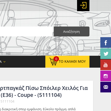
Αναζήτηση
0
ΤΟ ΚΑΛΆΘΙ ΜΟΥ
Α
ρτπαγκάζ Πίσω Σπόιλερ Χειλός Για
0,00 €
ΚΑΘΑΡΌ ΣΎΝΟΛΟ:
(E36) - Coupe - (5111104)
0,00 €
ΤΕΛΙΚΌ ΣΎΝΟΛΟ:
 5111104
η διακριτική σπορ εμφάνιση. Εύκολο πράγμα, απλά