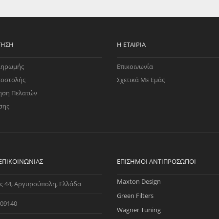
EGATE
ΚΆΛΥΜΜΑ
ULT
CUPRA
ΊΑ ΒΕΝΖΊΝΗΣ
ΨΕΥΤΟΚΆΠΑΚΟΥ
ΤΗΣ ΥΠΟΠΊΕΣΗΣ
ΒΆΣΕΙΣ ΜΗΧΑΝΉΣ
ΤΗΣΗ
Η ΕΤΑΙΡΊΑ
O)
ληρωμής
Επικοινωνία
ΊΑ ΝΕΡΟΎ
ποστολής
Σχετικά Με Εμάς
ηση Πελατών
σης
 ΕΠΙΚΟΙΝΩΝΊΑΣ
ΕΠΊΣΗΜΟΙ ΑΝΤΙΠΡΌΣΩΠΟΙ
Maxton Design
ς 44, Αργυρούπολη, Ελλάδα
Green Filters
09140
Wagner Tuning