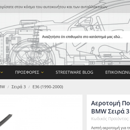
ρίσατε στον κόσμο του αυτοκινήτου και των ανταλλακτικών
ΠΡΟΣΦΟΡΈΣ
STREETWARE BLOG
ΕΠΙΚΟΙΝΩΝΊ
MW
Σειρά 3
E36 (1990-2000)
/
/
Αεροτομή Πο
BMW Σειρά 3 
Κωδικός Προϊόντος:
E
Λεπτή αεροτομή για τ
ON DESIGN