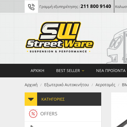
211 800 9140
Γραμμή εξυπηρέτησης :
Καλωσο
ΑΡΧΙΚΉ
BEST SELLER
ΝΈΑ ΠΡΟΪΌΝΤΑ
Αρχική
Εξωτερικό Αυτοκινήτου
Αεροτομές
B
/
/
/
ΚΑΤΗΓΟΡΊΕΣ
OFFERS
FORG
MAXT