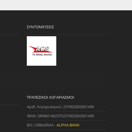
ΣΥΝΤΟΜΕΎΣΕΙΣ
ΤΡΑΠΕΖΙΚΟΊ ΛΟΓΑΡΙΑΣΜΟΊ
Αριθ. Λογαριασμού: 237002002001499
IBAN: GR4601402370237002002001499
BIC: CRBAGRAA -
ALPHA BANK