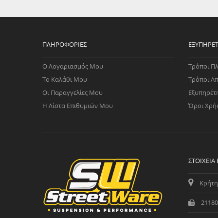
WAST
RENA
ΑΝΤΛ
ΛΕΊΠ
ΠΛΗΡΟΦΟΡΊΕΣ
ΕΞΥΠΗΡΈ
(TURB
Ο Λογαριασμός Μου
Τρόποι Π
ΑΝΤΛ
Το Καλάθι Μου
Τρόποι Α
Οι Παραγγελίες Μου
Εξυπηρέτ
Η Λίστα Επιθυμιών Μου
Όροι Χρή
ΣΤΟΙΧΕΊΑ
Κρήτη
21180