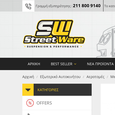
211 800 9140
Γραμμή εξυπηρέτησης :
Το κατ
ΑΡΧΙΚΉ
BEST SELLER
ΝΈΑ ΠΡΟΪΌΝΤΑ
Αρχική
Εξωτερικό Αυτοκινήτου
Αεροτομές
Me
/
/
/
ΚΑΤΗΓΟΡΊΕΣ
OFFERS
FORG
MAXT