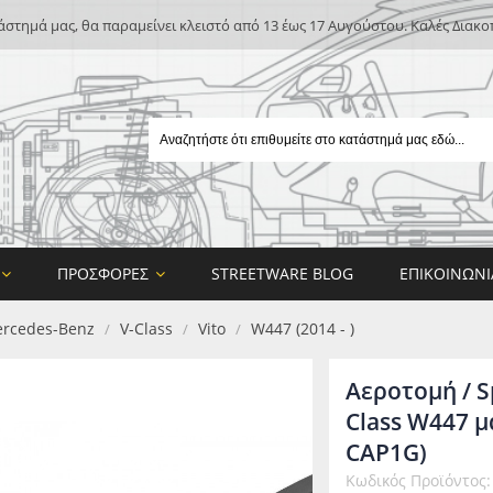
άστημά μας, θα παραμείνει κλειστό από 13 έως 17 Αυγούστου. Καλές Διακο
ΠΡΟΣΦΟΡΈΣ
STREETWARE BLOG
ΕΠΙΚΟΙΝΩΝΊ
rcedes-Benz
V-Class
Vito
W447 (2014 - )
/
/
/
Αεροτομή / S
Class W447 μ
CAP1G)
E
Κωδικός Προϊόντος
ON DESIGN