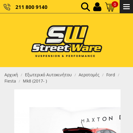
0
211 800 9140
0,00 €
ΚΑΘΑΡΌ ΣΎΝΟΛΟ:
0,00 €
ΤΕΛΙΚΌ ΣΎΝΟΛΟ:
Αρχική
Εξωτερικό Αυτοκινήτου
Αεροτομές
Ford
/
/
/
/
Fiesta
Mk8 (2017- )
/