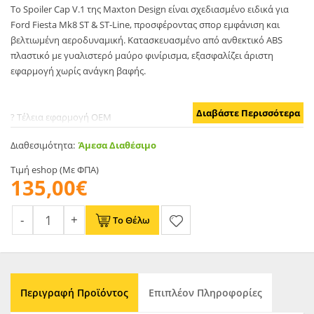
Το Spoiler Cap V.1 της Maxton Design είναι σχεδιασμένο ειδικά για
Ford Fiesta Mk8 ST & ST-Line, προσφέροντας σπορ εμφάνιση και
βελτιωμένη αεροδυναμική. Κατασκευασμένο από ανθεκτικό ABS
πλαστικό με γυαλιστερό μαύρο φινίρισμα, εξασφαλίζει άριστη
εφαρμογή χωρίς ανάγκη βαφής.
Διαβάστε Περισσότερα
? Τέλεια εφαρμογή OEM
Διαθεσιμότητα:
Άμεσα Διαθέσιμο
? Υλικό ABS υψηλής ποιότητας
Τιμή eshop (Με ΦΠΑ)
? TUV πιστοποίηση
135,00€
? Εύκολη τοποθέτηση με 3M ταινία
Το Θέλω
Ιδανική επιλογή για αναβάθμιση της πίσω όψης του Fiesta Mk8.
Περιγραφή Προϊόντος
Επιπλέον Πληροφορίες