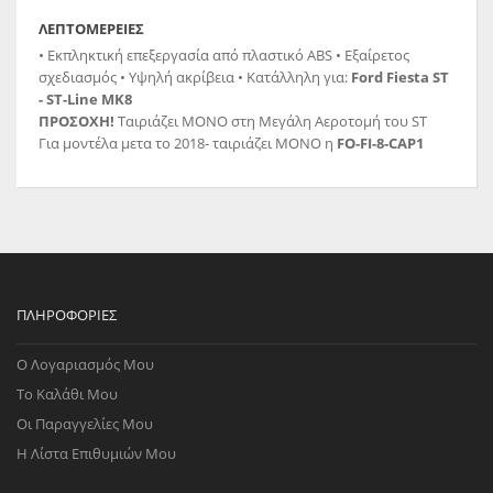
ΛΕΠΤΟΜΈΡΕΙΕΣ
• Εκπληκτική επεξεργασία από πλαστικό ABS • Εξαίρετος
σχεδιασμός • Υψηλή ακρίβεια • Κατάλληλη για:
Ford Fiesta ST
- ST-Line MK8
ΠΡΟΣΟΧΗ!
Ταιριάζει ΜΟΝΟ στη Μεγάλη Αεροτομή του ST
Για μοντέλα μετα το 2018- ταιριάζει ΜΟΝΟ η
FO-FI-8-CAP1
ΠΛΗΡΟΦΟΡΊΕΣ
Ο Λογαριασμός Μου
Το Καλάθι Μου
Οι Παραγγελίες Μου
Η Λίστα Επιθυμιών Μου