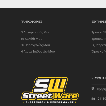
WAST
RENA
ΑΝΤΛ
ΛΕΊΠ
ΠΛΗΡΟΦΟΡΊΕΣ
ΕΞΥΠΗΡΈ
(TURB
Ο Λογαριασμός Μου
Τρόποι Π
ΑΝΤΛ
Το Καλάθι Μου
Τρόποι Α
Οι Παραγγελίες Μου
Εξυπηρέτ
Η Λίστα Επιθυμιών Μου
Όροι Χρή
ΣΤΟΙΧΕΊΑ
Κρήτη
21180