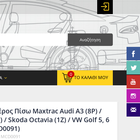
Αναζήτηση
0
ΤΟ ΚΑΛΆΘΙ ΜΟΥ
Α
ρος Πίσω Maxtrac Audi A3 (8P) /
0,00 €
ΚΑΘΑΡΌ ΣΎΝΟΛΟ:
) / Skoda Octavia (1Z) / VW Golf 5, 6
0,00 €
ΤΕΛΙΚΌ ΣΎΝΟΛΟ:
CD0091)
: MCD0091