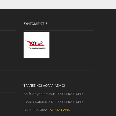
ΣΥΝΤΟΜΕΎΣΕΙΣ
ΤΡΑΠΕΖΙΚΟΊ ΛΟΓΑΡΙΑΣΜΟΊ
Αριθ. Λογαριασμού: 237002002001499
IBAN: GR4601402370237002002001499
BIC: CRBAGRAA -
ALPHA BANK