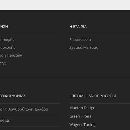
EGATE
ΚΆΛΥΜΜΑ
ULT
CUPRA
ΊΑ ΒΕΝΖΊΝΗΣ
ΨΕΥΤΟΚΆΠΑΚΟΥ
ΤΗΣ ΥΠΟΠΊΕΣΗΣ
ΒΆΣΕΙΣ ΜΗΧΑΝΉΣ
ΤΗΣΗ
Η ΕΤΑΙΡΊΑ
O)
ληρωμής
Επικοινωνία
ΊΑ ΝΕΡΟΎ
ποστολής
Σχετικά Με Εμάς
ηση Πελατών
σης
 ΕΠΙΚΟΙΝΩΝΊΑΣ
ΕΠΊΣΗΜΟΙ ΑΝΤΙΠΡΌΣΩΠΟΙ
Maxton Design
ς 44, Αργυρούπολη, Ελλάδα
Green Filters
09140
Wagner Tuning