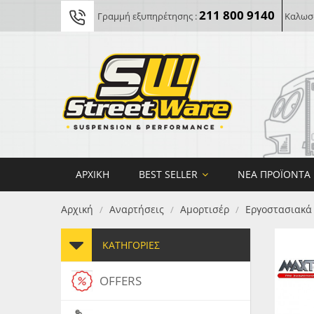
211 800 9140
Γραμμή εξυπηρέτησης :
Καλωσο
ΑΡΧΙΚΉ
BEST SELLER
ΝΈΑ ΠΡΟΪΌΝΤΑ
Αρχική
Αναρτήσεις
Αμορτισέρ
Εργοστασιακά
/
/
/
ΚΑΤΗΓΟΡΊΕΣ
OFFERS
FORG
MAXT