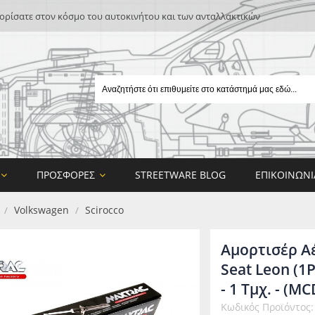
ρίσατε στον κόσμο του αυτοκινήτου και των ανταλλακτικών
ΠΡΟΣΦΟΡΈΣ
STREETWARE BLOG
ΕΠΙΚΟΙΝΩΝΊ
Volkswagen
Scirocco
/
/
Αμορτισέρ Αέ
Seat Leon (1P
- 1 Τμχ. - (M
E
Κωδικός Προϊόντος
ON DESIGN