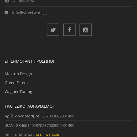
2118009140
info@streetware.gr
ΕΠΊΣΗΜΟΙ ΑΝΤΙΠΡΌΣΩΠΟΙ
Maxton Design
Green Filters
Wagner Tuning
ΤΡΑΠΕΖΙΚΟΊ ΛΟΓΑΡΙΑΣΜΟΊ
Αριθ. Λογαριασμού: 237002002001499
IBAN: GR4601402370237002002001499
BIC: CRBAGRAA -
ALPHA BANK