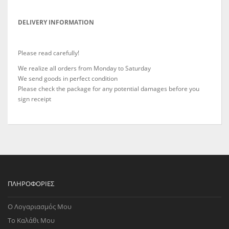
DELIVERY INFORMATION
Please read carefully!
We realize all orders from Monday to Saturday
We send goods in perfect condition
Please check the package for any potential damages before you
sign receipt
ΠΛΗΡΟΦΟΡΊΕΣ
Ο Λογαριασμός Μου
Το Καλάθι Μου