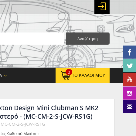
Αναζήτηση
0
ΤΟ ΚΑΛΆΘΙ ΜΟΥ
Α
xton Design Mini Clubman S MK2
0,00 €
ΚΑΘΑΡΌ ΣΎΝΟΛΟ:
στερό - (MC-CM-2-S-JCW-RS1G)
0,00 €
ΤΕΛΙΚΌ ΣΎΝΟΛΟ:
: MC-CM-2-S-JCW-RS1G
ίες Κωδικού Maxton: