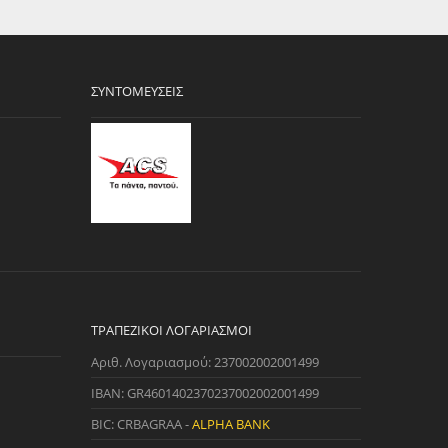
ΣΥΝΤΟΜΕΎΣΕΙΣ
ΤΡΑΠΕΖΙΚΟΊ ΛΟΓΑΡΙΑΣΜΟΊ
Αριθ. Λογαριασμού: 237002002001499
IBAN: GR4601402370237002002001499
BIC: CRBAGRAA -
ALPHA BANK