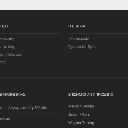
EGATE
ΚΆΛΥΜΜΑ
ULT
CUPRA
ΊΑ ΒΕΝΖΊΝΗΣ
ΨΕΥΤΟΚΆΠΑΚΟΥ
ΤΗΣ ΥΠΟΠΊΕΣΗΣ
ΒΆΣΕΙΣ ΜΗΧΑΝΉΣ
ΤΗΣΗ
Η ΕΤΑΙΡΊΑ
O)
ληρωμής
Επικοινωνία
ΊΑ ΝΕΡΟΎ
ποστολής
Σχετικά Με Εμάς
ηση Πελατών
σης
 ΕΠΙΚΟΙΝΩΝΊΑΣ
ΕΠΊΣΗΜΟΙ ΑΝΤΙΠΡΌΣΩΠΟΙ
Maxton Design
ς 44, Αργυρούπολη, Ελλάδα
Green Filters
09140
Wagner Tuning