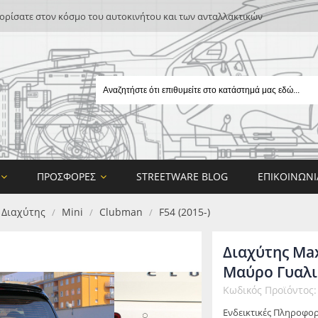
ρίσατε στον κόσμο του αυτοκινήτου και των ανταλλακτικών
ΠΡΟΣΦΟΡΈΣ
STREETWARE BLOG
ΕΠΙΚΟΙΝΩΝΊ
/ Διαχύτης
Mini
Clubman
F54 (2015-)
/
/
/
Διαχύτης Ma
Μαύρο Γυαλι
Κωδικός Προϊόντος
E
Ενδεικτικές Πληροφορ
ON DESIGN