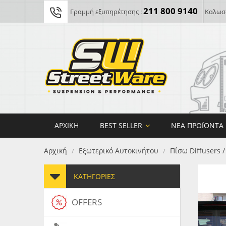
211 800 9140
Γραμμή εξυπηρέτησης :
Καλωσο
ΑΡΧΙΚΉ
BEST SELLER
ΝΈΑ ΠΡΟΪΌΝΤΑ
Αρχική
Εξωτερικό Αυτοκινήτου
Πίσω Diffusers 
/
/
ΚΑΤΗΓΟΡΊΕΣ
OFFERS
FORG
MAXT