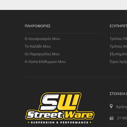
WAST
RENA
ΑΝΤΛ
ΛΕΊΠ
ΠΛΗΡΟΦΟΡΊΕΣ
ΕΞΥΠΗΡΈ
(TURB
Ο Λογαριασμός Μου
Τρόποι Π
ΑΝΤΛ
Το Καλάθι Μου
Τρόποι Α
Οι Παραγγελίες Μου
Εξυπηρέτ
Η Λίστα Επιθυμιών Μου
Όροι Χρή
ΣΤΟΙΧΕΊΑ
Κρήτη
21180