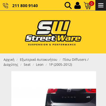
0
211 800 9140
0,00 €
ΚΑΘΑΡΌ ΣΎΝΟΛΟ:
0,00 €
ΤΕΛΙΚΌ ΣΎΝΟΛΟ:
Αρχική
Εξωτερικό Αυτοκινήτου
Πίσω Diffusers /
/
/
Διαχύτης
Seat
Leon
1P (2005-2012)
/
/
/