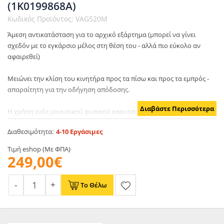
(1K0199868A)
Κωδικός Προϊόντος: VAG520M
Άμεση αντικατάσταση για το αρχικό εξάρτημα (μπορεί να γίνει
σχεδόν με το εγκάρσιο μέλος στη θέση του - αλλά πιο εύκολο αν
αφαιρεθεί)
Μειώνει την κλίση του κινητήρα προς τα πίσω και προς τα εμπρός -
απαραίτητη για την οδήγηση απόδοσης.
Διαβάστε Περισσότερα
Η χρήση ενός μονωτικού φυσικού καουτσούκ προσφέρει εξαιρετικά
ανώτερη άνεση και απομόνωση από τους κραδασμούς του κινητήρα
Διαθεσιμότητα:
4-10 Εργάσιμες
σε σχέση με τις κατώτερες βάσεις ουρεθάνης aftermarket.
Τιμή eshop (Με ΦΠΑ)
Παρέχεται ως σύνολο, αντικαθιστά τους αριθμούς ανταλλακτικού
249,00€
OEM 1K0199868A (επάνω) και 1K0199867A (κάτω)
Το Θέλω