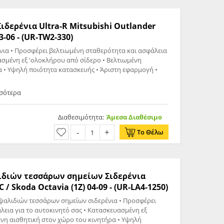
ερένια Ultra-R Mitsubishi Outlander
trek 2.0T (CU / ZE / ZF) 03-06 - (UR-TW2-330)
ένια • Προσφέρει βελτιωμένη σταθερότητα και ασφάλεια
ασμένη εξ 'ολοκλήρου από σίδερο • Βελτιωμένη
α • Υψηλή ποιότητα κατασκευής • Άριστη εφαρμογή •
σσότερα
Διαθεσιμότητα:
Άμεσα Διαθέσιμο
Το Θέλω
διών τεσσάρων σημείων Σιδερένια
) & CC / Skoda Octavia (1Z) 04-09 - (UR-LA4-1250)
ψαλιδιών τεσσάρων σημείων σιδερένια • Προσφέρει
λεια για το αυτοκινητό σας • Κατασκευασμένη εξ
ένη αισθητική στον χώρο του κινητήρα • Υψηλή