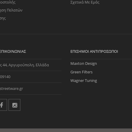
ποστολής
Σχετικά Με Εμάς
ηση Πελατών
σης
 ΕΠΙΚΟΙΝΩΝΊΑΣ
ΕΠΊΣΗΜΟΙ ΑΝΤΙΠΡΌΣΩΠΟΙ
Maxton Design
ς 44, Αργυρούπολη, Ελλάδα
Green Filters
09140
Wagner Tuning
streetware.gr