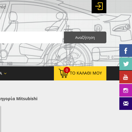
πές!
Αναζήτηση
0
ΤΟ ΚΑΛΆΘΙ ΜΟΥ
Α
ηγορία Mitsubishi
0,00 €
ΚΑΘΑΡΌ ΣΎΝΟΛΟ:
0,00 €
ΤΕΛΙΚΌ ΣΎΝΟΛΟ: