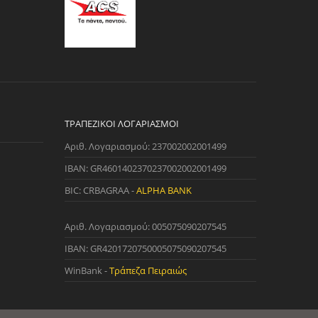
ΤΡΑΠΕΖΙΚΟΊ ΛΟΓΑΡΙΑΣΜΟΊ
Αριθ. Λογαριασμού: 237002002001499
IBAN: GR4601402370237002002001499
BIC: CRBAGRAA -
ALPHA BANK
Αριθ. Λογαριασμού: 005075090207545
IBAN: GR4201720750005075090207545
WinBank -
Τράπεζα Πειραιώς