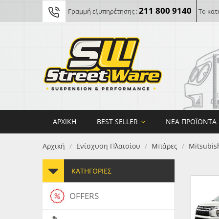
211 800 9140
Γραμμή εξυπηρέτησης :
Το κατ
ΑΡΧΙΚΉ
BEST SELLER
ΝΈΑ ΠΡΟΪΌΝΤΑ
Αρχική
Ενίσχυση Πλαισίου
Μπάρες
Mitsubis
/
/
/
ΚΑΤΗΓΟΡΊΕΣ
OFFERS
FORG
MAXT