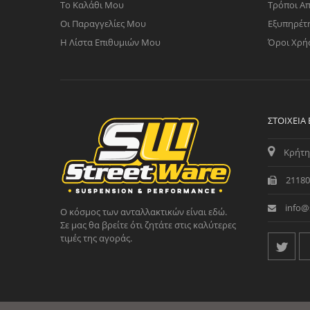
Το Καλάθι Μου
Τρόποι Α
Οι Παραγγελίες Μου
Εξυπηρέτ
Η Λίστα Επιθυμιών Μου
Όροι Χρή
ΣΤΟΙΧΕΊΑ
Κρήτη
21180
info@
Ο κόσμος των ανταλλακτικών είναι εδώ.
Σε μας θα βρείτε ότι ζητάτε στις καλύτερες
τιμές της αγοράς.