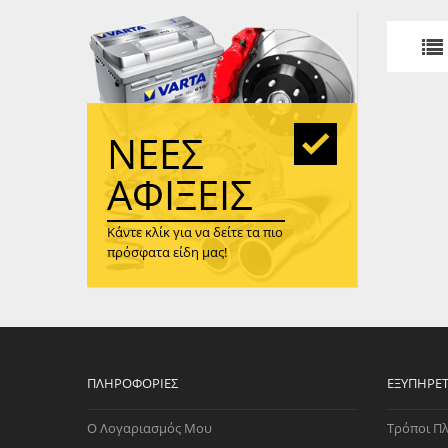
WAST
RENA
ΑΝΤΛ
ΛΕΊΠ
(TURB
ΝΈΕΣ
ΑΝΤΛ
ΑΦΊΞΕΙΣ
Κάντε κλίκ για να δείτε τα πιο
πρόσφατα είδη μας!
ΠΛΗΡΟΦΟΡΊΕΣ
ΕΞΥΠΗΡΈ
Ο Λογαριασμός Μου
Τρόποι Π