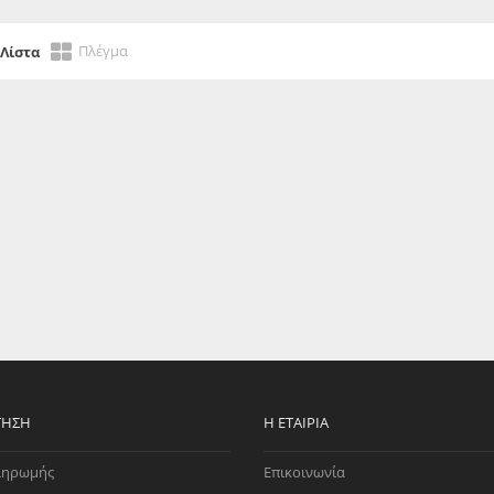
EGATE
ΚΆΛΥΜΜΑ
ULT
CUPRA
Πλέγμα
Λίστα
ΊΑ ΒΕΝΖΊΝΗΣ
ΨΕΥΤΟΚΆΠΑΚΟΥ
ΤΗΣ ΥΠΟΠΊΕΣΗΣ
ΒΆΣΕΙΣ ΜΗΧΑΝΉΣ
O)
ΊΑ ΝΕΡΟΎ
ΤΗΣΗ
Η ΕΤΑΙΡΊΑ
ληρωμής
Επικοινωνία