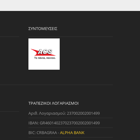
ΣΥΝΤΟΜΕΎΣΕΙΣ
ΤΡΑΠΕΖΙΚΟΊ ΛΟΓΑΡΙΑΣΜΟΊ
Αριθ. Λογαριασμού: 237002002001499
IBAN: GR4601402370237002002001499
BIC: CRBAGRAA -
ALPHA BANK