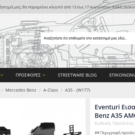
άστημά μας, θα παραμείνει κλειστό από 13 έως 17 Αυγούστου. Καλές Διακο
ΠΡΟΣΦΟΡΈΣ
STREETWARE BLOG
ΕΠΙΚΟΙΝΩΝΊ
Mercedes Benz
A-Class
A35 - (W177)
/
/
/
Eventuri Εισ
Benz A35 AMG
Κωδικός Προϊόντος:
E
## Περιγραφή προϊόν
ON DESIGN