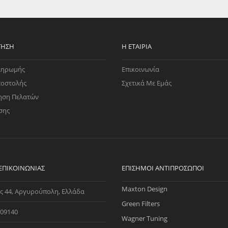
EGATE
ΚΆΛΥΜΜΑ
ULT
CUPRA
ΊΑ ΒΕΝΖΊΝΗΣ
ΨΕΥΤΟΚΆΠΑΚΟΥ
ΤΗΣ ΥΠΟΠΊΕΣΗΣ
ΒΆΣΕΙΣ ΜΗΧΑΝΉΣ
ΤΗΣΗ
Η ΕΤΑΙΡΊΑ
O)
ληρωμής
Επικοινωνία
ΊΑ ΝΕΡΟΎ
ποστολής
Σχετικά Με Εμάς
ηση Πελατών
σης
 ΕΠΙΚΟΙΝΩΝΊΑΣ
ΕΠΊΣΗΜΟΙ ΑΝΤΙΠΡΌΣΩΠΟΙ
Maxton Design
ς 44, Αργυρούπολη, Ελλάδα
Green Filters
09140
Wagner Tuning