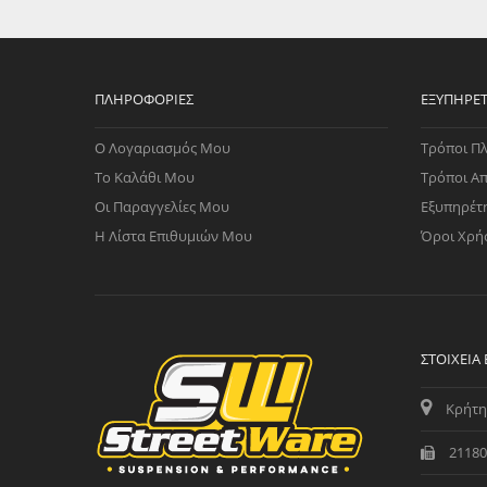
WAST
RENA
ΑΝΤΛ
ΛΕΊΠ
ΠΛΗΡΟΦΟΡΊΕΣ
ΕΞΥΠΗΡΈ
(TURB
Ο Λογαριασμός Μου
Τρόποι Π
ΑΝΤΛ
Το Καλάθι Μου
Τρόποι Α
Οι Παραγγελίες Μου
Εξυπηρέτ
Η Λίστα Επιθυμιών Μου
Όροι Χρή
ΣΤΟΙΧΕΊΑ
Κρήτη
21180