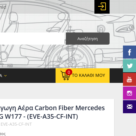
πές!
Αναζήτηση
0
ΤΟ ΚΑΛΆΘΙ ΜΟΥ
Α
αγωγη Αέρα Carbon Fiber Mercedes
0,00 €
ΚΑΘΑΡΌ ΣΎΝΟΛΟ:
 W177 - (EVE-A35-CF-INT)
0,00 €
ΤΕΛΙΚΌ ΣΎΝΟΛΟ:
 EVE-A35-CF-INT
τος