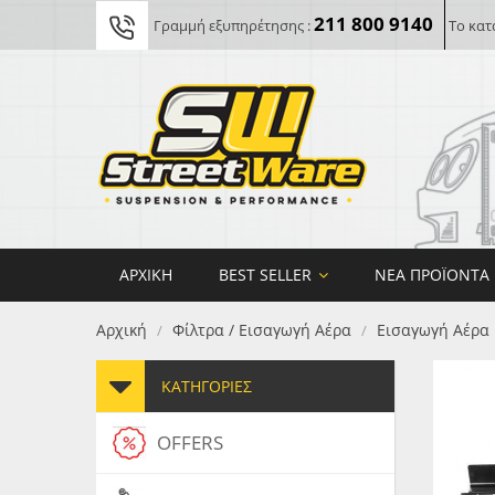
211 800 9140
Γραμμή εξυπηρέτησης :
Το κατ
ΑΡΧΙΚΉ
BEST SELLER
ΝΈΑ ΠΡΟΪΌΝΤΑ
Αρχική
Φίλτρα / Εισαγωγή Αέρα
Εισαγωγή Αέρα
/
/
ΚΑΤΗΓΟΡΊΕΣ
OFFERS
FORG
MAXT