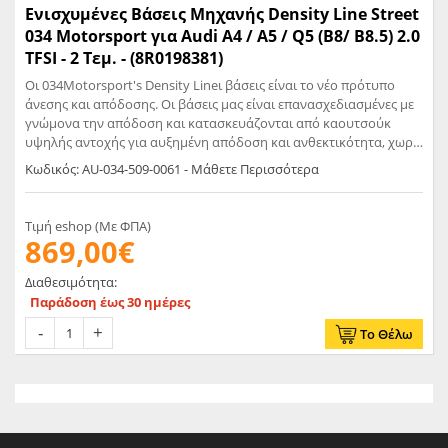
Ενισχυμένες Βάσεις Μηχανής Density Line Street
034 Motorsport για Audi A4 / A5 / Q5 (B8/ B8.5) 2.0
TFSI - 2 Τεμ. - (8R0198381)
Oι 034Motorsport's Density Lineι βάσεις είναι το νέο πρότυπο
άνεσης και απόδοσης. Οι βάσεις μας είναι επανασχεδιασμένες με
γνώμονα την απόδοση και κατασκευάζονται από καουτσούκ
υψηλής αντοχής για αυξημένη απόδοση και ανθεκτικότητα, χωρίς
να θυσιάζεται η άνεση. Οι βάσεις Density Line είναι
Κωδικός: AU-034-509-0061 - Μάθετε Περισσότερα
βελτιστοποιημένες χωρίς κενά και υγρά, εξαλείφοντας την κλίση
και την πιθανότητα διαρροής και κατάρρευσης που σχετίζεται με
τις εργοστασιακές βάσεις. Τα σώματα στήριξης είναι
Τιμή eshop (Με ΦΠΑ)
κατασκευασμένα από χυτό αλουμίνιο υψηλής ποιότητας
869,00€
χρησιμοποιώντας τεχνικές παραγωγής OEM και χρησιμοποιούν
εξομοιωτές για την αναπαραγωγή των ηλεκτρονικών των
Διαθεσιμότητα:
εργοστασιακών στηριγμάτων κινητήρα για εγκατάσταση plug-
Παράδοση έως 30 ημέρες
and-play. Αυτό εξασφαλίζει λειτουργία χωρίς MIL για αυτοκίνητα
εξοπλισμένα με ενεργές βάσεις κινητήρα. Οι βάσεις Density Line
Το Θέλω
κατασκευάζονται από καουτσούκ υψηλής αντοχής αντί από
πολυουρεθάνη για διάφορους λόγους. Ενώ οι βάσεις από
βουλκανισμένο καουτσούκ είναι πιο ακριβές στο πρωτότυπο
λόγω της πολυπλοκότητας της κατασκευής και του υψηλού
αρχικού κόστους εργαλείων, το καουτσούκ είναι εγγενώς
καλύτερο από την πολυουρεθάνη ως μέσο απόσβεσης για βάσεις