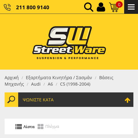
0
211 800 9140
0,00 €
ΚΑΘΑΡΌ ΣΎΝΟΛΟ:
0,00 €
ΤΕΛΙΚΌ ΣΎΝΟΛΟ:
Αρχική
Εξαρτήματα Κινητήρα / Σασμάν
Βάσεις
/
/
Μηχανής
Audi
Α6
C5 (1998-2004)
/
/
/
ΨΩΝΊΣΤΕ ΚΑΤΆ
Πλέγμα
Λίστα