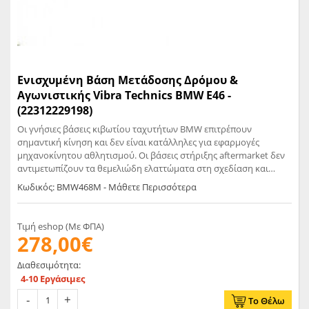
Ενισχυμένη Βάση Μετάδοσης Δρόμου &
Αγωνιστικής Vibra Technics BMW E46 -
(22312229198)
Οι γνήσιες βάσεις κιβωτίου ταχυτήτων BMW επιτρέπουν
σημαντική κίνηση και δεν είναι κατάλληλες για εφαρμογές
μηχανοκίνητου αθλητισμού. Οι βάσεις στήριξης aftermarket δεν
αντιμετωπίζουν τα θεμελιώδη ελαττώματα στη σχεδίαση και
μπορεί να αποτύχουν, αφήνοντας το κιβώτιο ταχυτήτων να
Κωδικός: BMW468M - Μάθετε Περισσότερα
κινείται ασυγκράτητο. Αυτός ο μοναδικός σχεδιασμός είναι ένα
πλήρες εγκάρσιο μέλος που έχει ενσωματωμένα μονωτικά
στοιχεία υψηλού συντελεστή διάτμησης. Είναι απολύτως ασφαλές
Τιμή eshop (Με ΦΠΑ)
και αποτελεί σημαντική αναβάθμιση στον σχεδιασμό OEM.
278,00€
Ουσιαστικά εξαλείφει την ανεπιθύμητη κίνηση που μπορεί να
επηρεάσει την επιλογή ταχύτητας και την ευθυγράμμιση του
Διαθεσιμότητα:
άξονα μετάδοσης κίνησης χωρίς να διακυβεύεται η απόδοση
4-10 Εργάσιμες
NVH. Αυτή η βάση και το εγκάρσιο μέλος έχει σχεδιαστεί για να
ταιριάζει στο M3 με την εξάτμιση OEM και τις κεφαλές. Τα
Το Θέλω