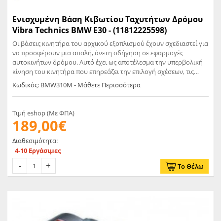
Ενισχυμένη Βάση Κιβωτίου Ταχυτήτων Δρόμου
Vibra Technics BMW E30 - (11812225598)
Οι βάσεις κινητήρα του αρχικού εξοπλισμού έχουν σχεδιαστεί για
να προσφέρουν μια απαλή, άνετη οδήγηση σε εφαρμογές
αυτοκινήτων δρόμου. Αυτό έχει ως αποτέλεσμα την υπερβολική
κίνηση του κινητήρα που επηρεάζει την επιλογή σχέσεων, τις
στροφές και το φρενάρισμα όταν το αυτοκίνητο οδηγείται στην
Κωδικός: BMW310M - Μάθετε Περισσότερα
πίστα. Η Vibra-Technics δημιούργησε αυτό το στήριγμα για να
δώσει τη «σπορ» αίσθηση πίσω στα M3 και 320si. Είναι ιδανικό για
αυτοκίνητα πίστας ή για οδηγούς που θέλουν μια αίσθηση
Τιμή eshop (Με ΦΠΑ)
αγωνιστικού αυτοκινήτου στο αυτοκίνητό τους δρόμου. Η βάση
189,00€
του κινητήρα έχει ένα κατεργασμένο περίβλημα και έναν
ελαστικό μονωτή στον πυρήνα του. Είναι εντελώς ασφαλές για
Διαθεσιμότητα:
αποτυχία. Η τιμή αφορά μία μόνο βάση. Για ένα σετ αυτοκινήτου
4-10 Εργάσιμες
απαιτούνται δύο βάσεις.
Το Θέλω