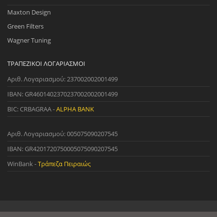
Maxton Design
Green Filters
Wagner Tuning
ΤΡΑΠΕΖΙΚΟΊ ΛΟΓΑΡΙΑΣΜΟΊ
Αριθ. Λογαριασμού: 237002002001499
IBAN: GR4601402370237002002001499
BIC: CRBAGRAA -
ALPHA BANK
Αριθ. Λογαριασμού: 005075090207545
IBAN: GR4201720750005075090207545
WinBank -
Τράπεζα Πειραιώς
© 2022 StreetWare. All Rights Reserved. | Designed and Developed
by