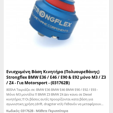
Ενισχυμένη Βάση Κινητήρα (Πολυουρεθάνης)
Strongflex BMW E36 / E46 / Ε90 & E92 μόνο M3 / Z3
/ Z4 - Για Motorsport - (031762B)
80ShA Tαιριάζει σε: BMW E36 BMW E46 BMW E90 / E92 / E93 -
Μόνο M3 μοντέλα !!! BMW Z3 BMW Z4 Δεν κανει σε Diesel
κινητήρες !!! Οι βάσεις αυτές προορίζονται κατα βάση για
αγωνιστικη χρήση (drift, dragster κτλ) Πιθανόν να μεταφέρουν
κραδασμούς μεσα στην καμπινα Βελτιώνει την μεταφορά
Κωδικός: 031762B - Μάθετε Περισσότερα