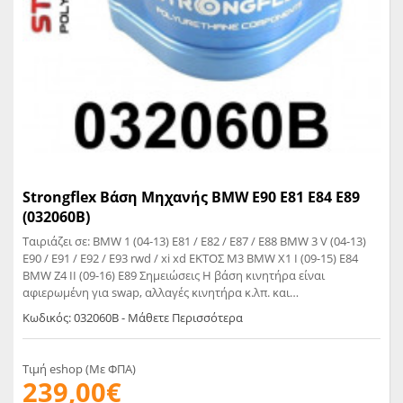
Strongflex Βάση Μηχανής BMW E90 E81 E84 E89
(032060B)
Ταιριάζει σε: BMW 1 (04-13) E81 / E82 / E87 / E88 BMW 3 V (04-13)
E90 / E91 / E92 / E93 rwd / xi xd ΕΚΤΟΣ M3 BMW X1 I (09-15) E84
BMW Z4 II (09-16) E89 Σημειώσεις Η βάση κινητήρα είναι
αφιερωμένη για swap, αλλαγές κινητήρα κ.λπ. και
χρησιμοποιείται κυρίως σε motorsport (drifting, 1/4 mile κ.ά.). Το
Κωδικός: 032060B - Μάθετε Περισσότερα
εξάρτημα δεν είναι αντίστοιχο με τα εργοστασιακά λαστιχένια
μέρη. Η βάση μεταφέρει δονήσεις στο αμάξωμα. Η βάση κινητήρα
βελτιώνει τη μετάδοση ισχύος. Βίδες: M10
Τιμή eshop (Με ΦΠΑ)
239,00€