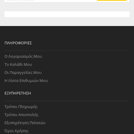
συστήματα aftermarket με σωλήνες μεγαλύτερης διαμέτρου
ενδέχεται να προκαλέσουν προβλήματα εκκένωσης.
ΠΛΗΡΟΦΟΡΊΕΣ
Ο Λογαριασμός Μου
Το Καλάθι Μου
Οι Παραγγελίες Μου
Η Λίστα Επιθυμιών Μου
ΕΞΥΠΗΡΈΤΗΣΗ
Τρόποι Πληρωμής
Τρόποι Αποστολής
Εξυπηρέτηση Πελατών
Όροι Χρήσης