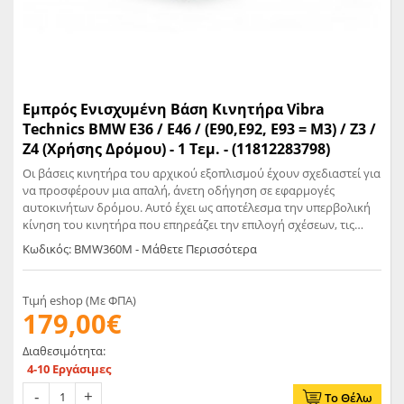
Εμπρός Ενισχυμένη Βάση Κινητήρα Vibra
Technics BMW Ε36 / Ε46 / (Ε90,Ε92, Ε93 = Μ3) / Z3 /
Ζ4 (Χρήσης Δρόμου) - 1 Τεμ. - (11812283798)
Οι βάσεις κινητήρα του αρχικού εξοπλισμού έχουν σχεδιαστεί για
να προσφέρουν μια απαλή, άνετη οδήγηση σε εφαρμογές
αυτοκινήτων δρόμου. Αυτό έχει ως αποτέλεσμα την υπερβολική
κίνηση του κινητήρα που επηρεάζει την επιλογή σχέσεων, τις
στροφές και το φρενάρισμα όταν το αυτοκίνητο οδηγείται στην
Κωδικός: BMW360M - Μάθετε Περισσότερα
πίστα. Η Vibra-Technics δημιούργησε αυτό το στήριγμα για να
δώσει τη «σπορ» αίσθηση στην M3. Είναι ιδανικό για αυτοκίνητα
πίστας ή για οδηγούς που θέλουν μια αγωνιστική αίσθηση στο
Τιμή eshop (Με ΦΠΑ)
αυτοκίνητό τους. Η βάση του κινητήρα έχει ένα κατεργασμένο
179,00€
περίβλημα και έναν ελαστικό μονωτή στον πυρήνα του. Είναι
απολύτως ασφαλές για αστοχίες, καθιστώντας το ιδανικό για
Διαθεσιμότητα:
αγωνιστικές εφαρμογές αυτοκινήτων. Η τιμή αφορά μία μόνο
4-10 Εργάσιμες
βάση.
Το Θέλω