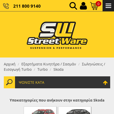
0
211 800 9140
0,00 €
ΚΑΘΑΡΌ ΣΎΝΟΛΟ:
0,00 €
ΤΕΛΙΚΌ ΣΎΝΟΛΟ:
Αρχική
Εξαρτήματα Κινητήρα / Σασμάν
Σωληνώσεις /
/
/
Εισαγωγή Turbo
Turbo
Skoda
/
/
ΨΩΝΊΣΤΕ ΚΑΤΆ
Υποκατηγορίες που ανήκουν στην κατηγορία Skoda