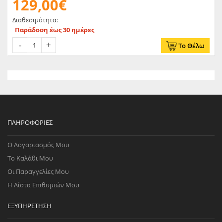
129,00€
μειώσεις για τη μέγιστη ροή αέρα Βελτιστοποιημένη ροή
Διαθεσιμότητα:
Παράδοση έως 30 ημέρες
Το Θέλω
ΠΛΗΡΟΦΟΡΊΕΣ
Ο Λογαριασμός Μου
Το Καλάθι Μου
Οι Παραγγελίες Μου
Η Λίστα Επιθυμιών Μου
ΕΞΥΠΗΡΈΤΗΣΗ