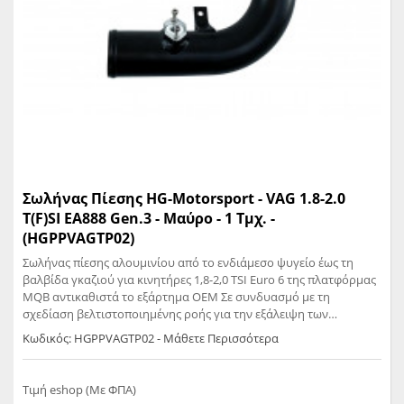
Σωλήνας Πίεσης HG-Motorsport - VAG 1.8-2.0
T(F)SI EA888 Gen.3 - Μαύρο - 1 Τμχ. -
(HGPPVAGTP02)
Σωλήνας πίεσης αλουμινίου από το ενδιάμεσο ψυγείο έως τη
βαλβίδα γκαζιού για κινητήρες 1,8-2,0 TSI Euro 6 της πλατφόρμας
MQB αντικαθιστά το εξάρτημα OEM Σε συνδυασμό με τη
σχεδίαση βελτιστοποιημένης ροής για την εξάλειψη των
ενισχυτικών αντηρίδων*, η μεγαλύτερη σε διάμετρο σωλήνα 63
Κωδικός: HGPPVAGTP02 - Μάθετε Περισσότερα
mm (60 mm εσωτερική διάμετρος> OEM μόνο 53,7 mm)
εξασφαλίζει αυξημένη ροή αέρα 287,9 cfm Αλουμινένιος σωλήνας
πίεσης με μαύρη επίστρωση Τέλεια εφαρμογή Plug/n/Play
Τιμή eshop (Με ΦΠΑ)
Ανθεκτικό σε πίεση και θερμοκρασία Αυξημένη διάμετρος/χωρίς