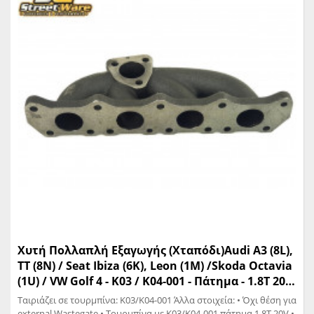
Χυτή Πολλαπλή Εξαγωγής (Χταπόδι)Audi A3 (8L),
TT (8N) / Seat Ibiza (6K), Leon (1M) /Skoda Octavia
(1U) / VW Golf 4 - K03 / K04-001 - Πάτημα - 1.8T 20V
- (79AU005)
Ταιριάζει σε τουρμπίνα: K03/K04-001 Άλλα στοιχεία: • Όχι θέση για
external Wastegate • Τουρμπίνα με Κ03/Κ04-001 πάτημα 1.8T 20V •