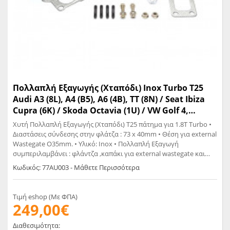
Πολλαπλή Εξαγωγής (Χταπόδι) Inox Turbo T25
Audi A3 (8L), A4 (B5), A6 (4B), TT (8N) / Seat Ibiza
Cupra (6K) / Skoda Octavia (1U) / VW Golf 4,
Passat (3B) - 1.8T - (Wastegate Φ35mm)
Χυτή Πολλαπλή Εξαγωγής (Χταπόδι) Τ25 πάτημα για 1.8T Turbo •
Διαστάσεις σύνδεσης στην φλάτζα : 73 x 40mm • Θέση για external
Wastegate O35mm. • Υλικό: Inox • Πολλαπλή Εξαγωγή
συμπεριλαμβάνει : φλάντζα ,καπάκι για external wastegate και
υλικά στερέωσης.
Κωδικός: 77AU003 - Μάθετε Περισσότερα
Τιμή eshop (Με ΦΠΑ)
249,00€
Διαθεσιμότητα: