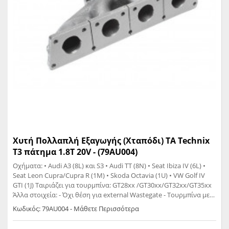
Χυτή Πολλαπλή Εξαγωγής (Χταπόδι) TA Technix
Τ3 πάτημα 1.8T 20V - (79AU004)
Οχήματα: • Audi A3 (8L) και S3 • Audi TT (8N) • Seat Ibiza IV (6L) •
Seat Leon Cupra/Cupra R (1M) • Skoda Octavia (1U) • VW Golf IV
GTI (1J) Ταιριάζει για τουρμπίνα: GT28xx /GT30xx/GT32xx/GT35xx
Άλλα στοιχεία: - Όχι θέση για external Wastegate - Τουρμπίνα με
T25 πάτημα διαστάσεις: 86 x 45mm - χρονολογία 1996 - -
Κωδικός: 79AU004 - Μάθετε Περισσότερα
διάμετρος αυλού 40mm