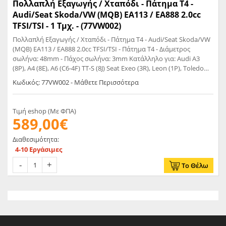
Πολλαπλή Εξαγωγής / Χταπόδι - Πάτημα T4 -
Audi/Seat Skoda/VW (MQB) EA113 / EA888 2.0cc
TFSI/TSI - 1 Τμχ. - (77VW002)
Πολλαπλή Εξαγωγής / Χταπόδι - Πάτημα T4 - Audi/Seat Skoda/VW
(MQB) EA113 / EA888 2.0cc TFSI/TSI - Πάτημα T4 - Διάμετρος
σωλήνα: 48mm - Πάχος σωλήνα: 3mm Κατάλληλο για: Audi A3
(8P), A4 (8E), A6 (C6-4F) TT-S (8J) Seat Exeo (3R), Leon (1P), Toledo
(5P), Skoda Octavia (1Z) VW Eos (1F), Golf V+VI (1K_),Jetta (1K_),
Κωδικός: 77VW002 - Μάθετε Περισσότερα
Passat (3C), Scirocco III (13)
Τιμή eshop (Με ΦΠΑ)
589,00€
Διαθεσιμότητα:
4-10 Εργάσιμες
Το Θέλω