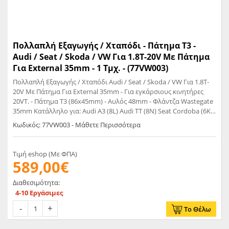
Πολλαπλή Εξαγωγής / Χταπόδι - Πάτημα T3 -
Audi / Seat / Skoda / VW Για 1.8T-20V Mε Πάτημα
Για External 35mm - 1 Τμχ. - (77VW003)
Πολλαπλή Εξαγωγής / Χταπόδι Audi / Seat / Skoda / VW Για 1.8T-
20V Με Πάτημα Για External 35mm - Για εγκάρσιους κινητήρες
20VT. - Πάτημα T3 (86x45mm) - Αυλός 48mm - Φλάντζα Wastegate
35mm Κατάλληλο για: Audi A3 (8L) Audi TT (8N) Seat Cordoba (6K)
Seat Ibiza III (6K) Seat Leon (1M) Skoda Octavia (1U) VW Bora (1J)
Κωδικός: 77VW003 - Μάθετε Περισσότερα
VW Golf IV GTI (1J) VW New Beetle (1C,9C,1Y)
Τιμή eshop (Με ΦΠΑ)
589,00€
Διαθεσιμότητα:
4-10 Εργάσιμες
Το Θέλω