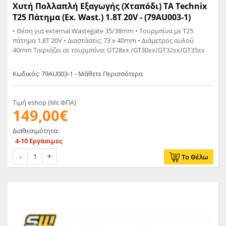
Χυτή Πολλαπλή Εξαγωγής (Χταπόδι) TA Technix
Τ25 Πάτημα (Ex. Wast.) 1.8T 20V - (79AU003-1)
• Θέση για external Wastegate 35/38mm • Τουρμπίνα με T25
πάτημα 1.8T 20V • Διαστάσεις: 73 x 40mm • Διάμετρος αυλού
40mm Ταιριάζει σε τουρμπίνα: GT28xx /GT30xx/GT32xx/GT35xx
Κωδικός: 79AU003-1 - Μάθετε Περισσότερα
Τιμή eshop (Με ΦΠΑ)
149,00€
Διαθεσιμότητα:
4-10 Εργάσιμες
Το Θέλω