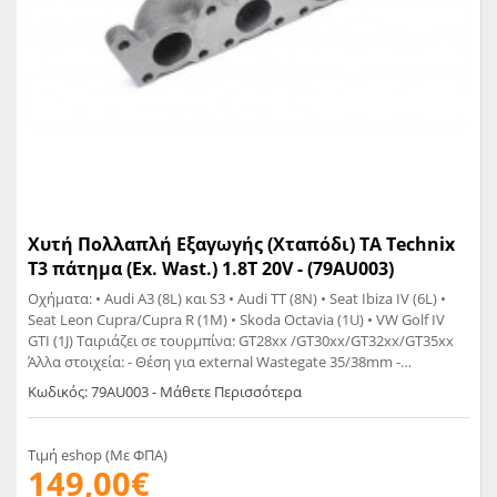
Χυτή Πολλαπλή Εξαγωγής (Χταπόδι) TA Technix
Τ3 πάτημα (Ex. Wast.) 1.8T 20V - (79AU003)
Οχήματα: • Audi A3 (8L) και S3 • Audi TT (8N) • Seat Ibiza IV (6L) •
Seat Leon Cupra/Cupra R (1M) • Skoda Octavia (1U) • VW Golf IV
GTI (1J) Tαιριάζει σε τουρμπίνα: GT28xx /GT30xx/GT32xx/GT35xx
Άλλα στοιχεία: - Θέση για external Wastegate 35/38mm -
Τουρμπίνα με T3 πάτημα 1.8T 20V διαστάσεις: 86 x 45mm -
Κωδικός: 79AU003 - Μάθετε Περισσότερα
διάμετρος αυλού 40mm - χρονολογία 1996 -
Τιμή eshop (Με ΦΠΑ)
149,00€