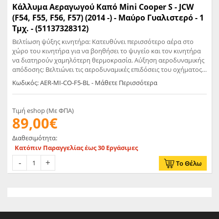
Κάλλυμα Aεραγωγού Καπό Mini Cooper S - JCW
(F54, F55, F56, F57) (2014 -) - Μαύρο Γυαλιστερό - 1
Τμχ. - (51137328312)
Βελτίωση ψύξης κινητήρα: Κατευθύνει περισσότερο αέρα στο
χώρο του κινητήρα για να βοηθήσει το ψυγείο και τον κινητήρα
να διατηρούν χαμηλότερη θερμοκρασία. Αύξηση αεροδυναμικής
απόδοσης: Βελτιώνει τις αεροδυναμικές επιδόσεις του οχήματος,
μειώνοντας την αντίσταση του αέρα. Υλικό: Πλαστικό ABS Χρώμα:
Κωδικός: AER-MI-CO-F5-BL - Μάθετε Περισσότερα
Γυαλιστερό Μαύρο Φινίρισμα Επιφάνειας: Βαμμένο Τύπος
Στερέωσης: Με Βίδες, Κούμπωμα Αντικαθιστά Κωδικό
Ανταλλακτικού: 51137328312, 51137376052 Περιλαμβάνει το
Τιμή eshop (Με ΦΠΑ)
Πακέτο: 1 x Εισαγωγή Αέρα Καπό (Hood Vent Scoop)
89,00€
Διαθεσιμότητα:
Κατόπιν Παραγγελίας έως 30 Εργάσιμες
Το Θέλω