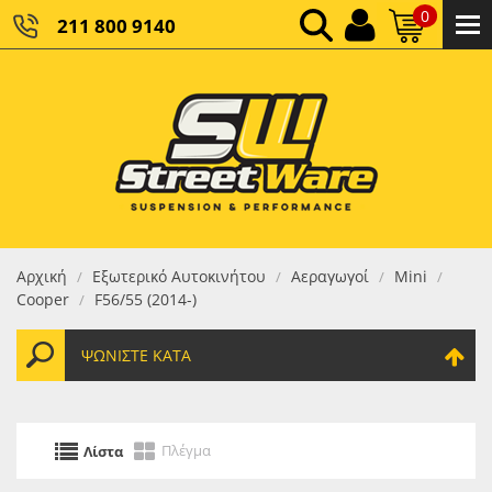
0
211 800 9140
0,00 €
ΚΑΘΑΡΌ ΣΎΝΟΛΟ:
0,00 €
ΤΕΛΙΚΌ ΣΎΝΟΛΟ:
Αρχική
Εξωτερικό Αυτοκινήτου
Αεραγωγοί
Mini
/
/
/
/
Cooper
F56/55 (2014-)
/
ΨΩΝΊΣΤΕ ΚΑΤΆ
Πλέγμα
Λίστα