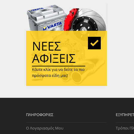
WAST
RENA
ΑΝΤΛ
ΛΕΊΠ
(TURB
ΝΈΕΣ
ΑΝΤΛ
ΑΦΊΞΕΙΣ
Κάντε κλίκ για να δείτε τα πιο
πρόσφατα είδη μας!
ΠΛΗΡΟΦΟΡΊΕΣ
ΕΞΥΠΗΡΈ
Ο Λογαριασμός Μου
Τρόποι Π