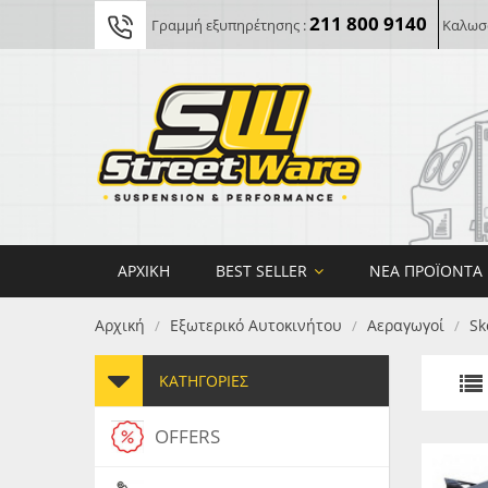
211 800 9140
Γραμμή εξυπηρέτησης :
Καλωσο
ΑΡΧΙΚΉ
BEST SELLER
ΝΈΑ ΠΡΟΪΌΝΤΑ
Αρχική
Εξωτερικό Αυτοκινήτου
Αεραγωγοί
Sk
/
/
/
ΚΑΤΗΓΟΡΊΕΣ
OFFERS
FORG
MAXT