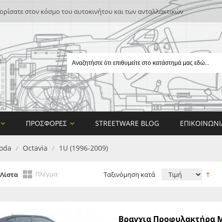
ρίσατε στον κόσμο του αυτοκινήτου και των ανταλλακτικών
ΠΡΟΣΦΟΡΈΣ
STREETWARE BLOG
ΕΠΙΚΟΙΝΩΝΊ
oda
Octavia
1U (1996-2009)
/
/
Πλέγμα
Λίστα
Ταξινόμηση κατά
E
Βραγχια Προφυλακτήρα Milo
ON DESIGN