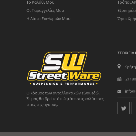
Το Καλάθι Μου
Τρόποι Α
Οι Παραγγελίες Μου
Εξυπηρέτ
Η Λίστα Επιθυμιών Μου
Όροι Χρή
ΣΤΟΙΧΕΊΑ
Κρήτη
21180
info@
Ο κόσμος των ανταλλακτικών είναι εδώ.
Σε μας θα βρείτε ότι ζητάτε στις καλύτερες
τιμές της αγοράς.