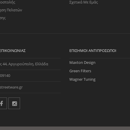
ποστολής
Σχετικά Με Εμάς
ηση Πελατών
σης
 ΕΠΙΚΟΙΝΩΝΊΑΣ
ΕΠΊΣΗΜΟΙ ΑΝΤΙΠΡΌΣΩΠΟΙ
Maxton Design
ς 44, Αργυρούπολη, Ελλάδα
Green Filters
09140
Wagner Tuning
streetware.gr