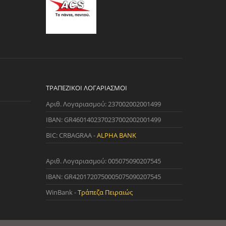
ΤΡΑΠΕΖΙΚΟΊ ΛΟΓΑΡΙΑΣΜΟΊ
Αριθ. Λογαριασμού: 237002002001499
IBAN: GR4601402370237002002001499
BIC: CRBAGRAA -
ALPHA BANK
Αριθ. Λογαριασμού: 005075090207545
IBAN: GR4201720750005075090207545
WinBank -
Τράπεζα Πειραιώς