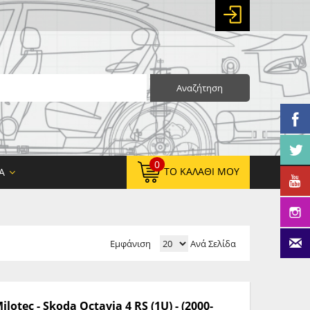
Αναζήτηση
0
ΤΟ ΚΑΛΆΘΙ ΜΟΥ
Α
Εμφάνιση
Ανά Σελίδα
0,00 €
ΚΑΘΑΡΌ ΣΎΝΟΛΟ:
0,00 €
ΤΕΛΙΚΌ ΣΎΝΟΛΟ:
tec - Skoda Octavia 4 RS (1U) - (2000-