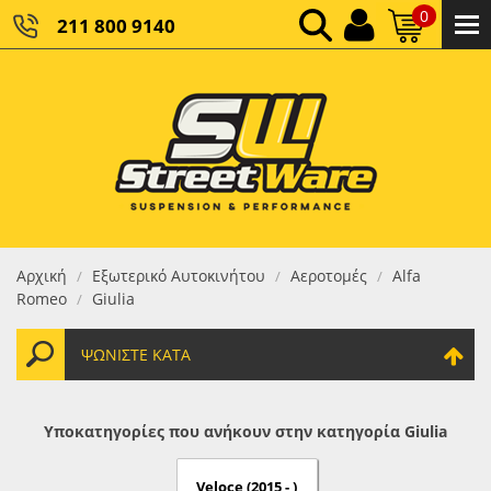
0
211 800 9140
0,00 €
ΚΑΘΑΡΌ ΣΎΝΟΛΟ:
0,00 €
ΤΕΛΙΚΌ ΣΎΝΟΛΟ:
Αρχική
Εξωτερικό Αυτοκινήτου
Αεροτομές
Alfa
/
/
/
Romeo
Giulia
/
ΨΩΝΊΣΤΕ ΚΑΤΆ
Υποκατηγορίες που ανήκουν στην κατηγορία Giulia
Veloce (2015 - )