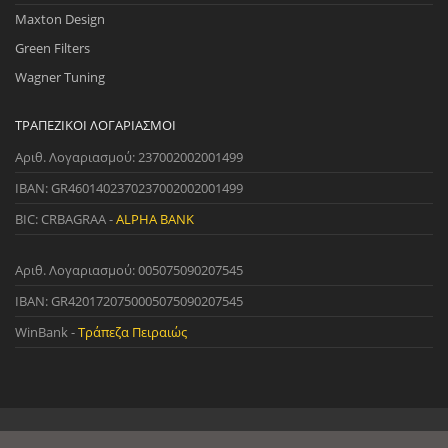
Maxton Design
Green Filters
Wagner Tuning
ΤΡΑΠΕΖΙΚΟΊ ΛΟΓΑΡΙΑΣΜΟΊ
Αριθ. Λογαριασμού: 237002002001499
IBAN: GR4601402370237002002001499
BIC: CRBAGRAA -
ALPHA BANK
Αριθ. Λογαριασμού: 005075090207545
IBAN: GR4201720750005075090207545
WinBank -
Τράπεζα Πειραιώς
© 2022 StreetWare. All Rights Reserved. | Designed and Developed
by