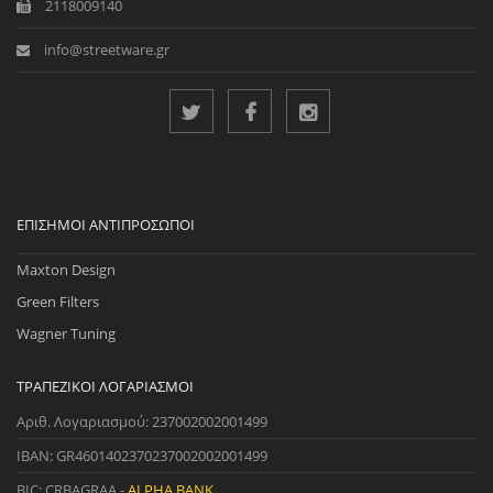
2118009140
info@streetware.gr
ΕΠΊΣΗΜΟΙ ΑΝΤΙΠΡΌΣΩΠΟΙ
Maxton Design
Green Filters
Wagner Tuning
ΤΡΑΠΕΖΙΚΟΊ ΛΟΓΑΡΙΑΣΜΟΊ
Αριθ. Λογαριασμού: 237002002001499
IBAN: GR4601402370237002002001499
BIC: CRBAGRAA -
ALPHA BANK