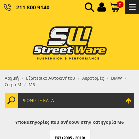
0
211 800 9140
0,00 €
ΚΑΘΑΡΌ ΣΎΝΟΛΟ:
0,00 €
ΤΕΛΙΚΌ ΣΎΝΟΛΟ:
Αρχική
Εξωτερικό Αυτοκινήτου
Αεροτομές
BMW
/
/
/
/
Σειρά M
M6
/
ΨΩΝΊΣΤΕ ΚΑΤΆ
Υποκατηγορίες που ανήκουν στην κατηγορία M6
E63 (2005 - 2010)