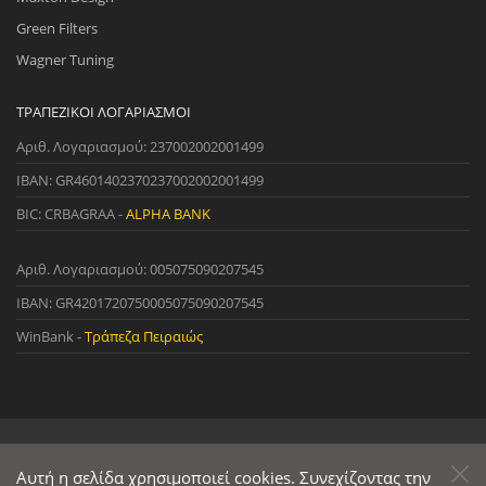
Green Filters
Wagner Tuning
ΤΡΑΠΕΖΙΚΟΊ ΛΟΓΑΡΙΑΣΜΟΊ
Αριθ. Λογαριασμού: 237002002001499
IBAN: GR4601402370237002002001499
BIC: CRBAGRAA -
ALPHA BANK
Αριθ. Λογαριασμού: 005075090207545
IBAN: GR4201720750005075090207545
WinBank -
Τράπεζα Πειραιώς
© 2022 StreetWare. All Rights Reserved. | Designed and Developed
by
Αυτή η σελίδα χρησιμοποιεί cookies. Συνεχίζοντας την
Primesoft
&
CodeCave