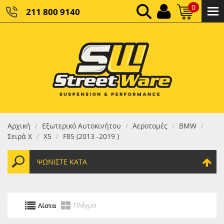
0
211 800 9140
0,00 €
ΚΑΘΑΡΌ ΣΎΝΟΛΟ:
0,00 €
ΤΕΛΙΚΌ ΣΎΝΟΛΟ:
Αρχική
Εξωτερικό Αυτοκινήτου
Αεροτομές
BMW
/
/
/
/
Σειρά X
X5
F85 (2013 -2019 )
/
/
ΨΩΝΊΣΤΕ ΚΑΤΆ
Πλέγμα
Λίστα