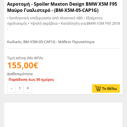
Αεροτομή - Spoiler Maxton Design BMW X5M F95
Μαύρο Γυαλιστερό - (BM-X5M-05-CAP1G)
• Εκπληκτική επεξεργασία από πλαστικό ABS • Εξαίρετος
σχεδιασμός • Υψηλή ακρίβεια • Κατάλληλη για:BMW X5M F95 2018
-
Κωδικός: BM-X5M-05-CAP1G - Μάθετε Περισσότερα
Τιμή eshop (Με ΦΠΑ)
155,00€
Διαθεσιμότητα:
Παράδοση έως 30 ημέρες
Το Θέλω