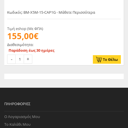
Κωδικός: BM-X5M-15-CAP1G - Μάθετε Περισσότερα
Τιμή eshop (Με ΦΠΑ)
155,00€
Διαθεσιμότητα:
Παράδοση έως 30 ημέρες
Το Θέλω
ΠΛΗΡΟΦΟΡΊΕΣ
Ο Λογαριασμός Μου
Το Καλάθι Μου