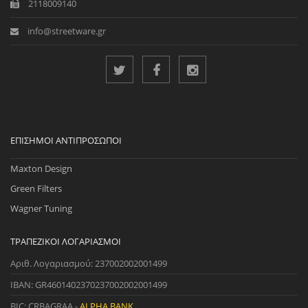
2118009140
info@streetware.gr
ΕΠΊΣΗΜΟΙ ΑΝΤΙΠΡΌΣΩΠΟΙ
Maxton Design
Green Filters
Wagner Tuning
ΤΡΑΠΕΖΙΚΟΊ ΛΟΓΑΡΙΑΣΜΟΊ
Αριθ. Λογαριασμού: 237002002001499
IBAN: GR4601402370237002002001499
BIC: CRBAGRAA -
ALPHA BANK