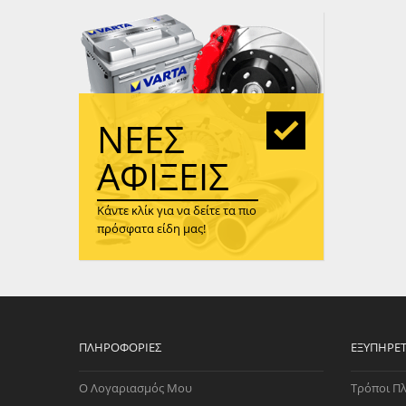
WAST
RENA
ΑΝΤΛ
ΛΕΊΠ
(TURB
ΝΈΕΣ
ΑΝΤΛ
ΑΦΊΞΕΙΣ
Κάντε κλίκ για να δείτε τα πιο
πρόσφατα είδη μας!
ΠΛΗΡΟΦΟΡΊΕΣ
ΕΞΥΠΗΡΈ
Ο Λογαριασμός Μου
Τρόποι Π