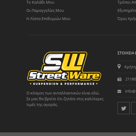
Το Καλάθι Μου
Τρόποι Α
Οι Παραγγελίες Μου
Εξυπηρέτ
Η Λίστα Επιθυμιών Μου
Όροι Χρή
ΣΤΟΙΧΕΊΑ
Κρήτη
21180
info@
Ο κόσμος των ανταλλακτικών είναι εδώ.
Σε μας θα βρείτε ότι ζητάτε στις καλύτερες
τιμές της αγοράς.