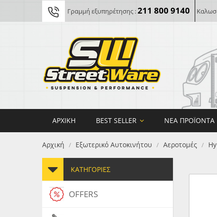
211 800 9140
Γραμμή εξυπηρέτησης :
Καλωσο
ΑΡΧΙΚΉ
BEST SELLER
ΝΈΑ ΠΡΟΪΌΝΤΑ
Αρχική
Εξωτερικό Αυτοκινήτου
Αεροτομές
Hy
/
/
/
ΚΑΤΗΓΟΡΊΕΣ
OFFERS
FORG
MAXT