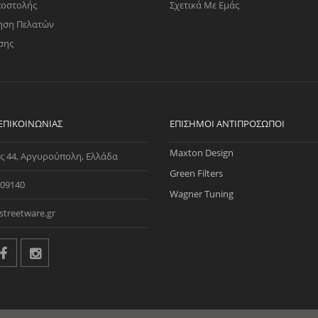
ποστολής
Σχετικά Με Εμάς
ηση Πελατών
σης
 ΕΠΙΚΟΙΝΩΝΊΑΣ
ΕΠΊΣΗΜΟΙ ΑΝΤΙΠΡΌΣΩΠΟΙ
Maxton Design
ς 44, Αργυρούπολη, Ελλάδα
Green Filters
09140
Wagner Tuning
streetware.gr