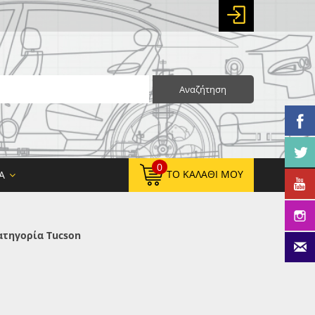
Αναζήτηση
0
ΤΟ ΚΑΛΆΘΙ ΜΟΥ
Α
ατηγορία Tucson
0,00 €
ΚΑΘΑΡΌ ΣΎΝΟΛΟ:
0,00 €
ΤΕΛΙΚΌ ΣΎΝΟΛΟ: