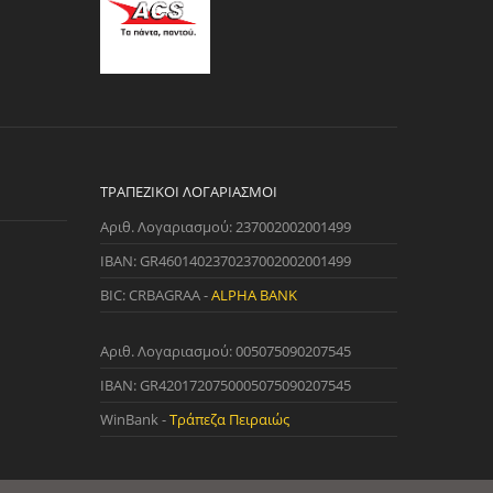
ΤΡΑΠΕΖΙΚΟΊ ΛΟΓΑΡΙΑΣΜΟΊ
Αριθ. Λογαριασμού: 237002002001499
IBAN: GR4601402370237002002001499
BIC: CRBAGRAA -
ALPHA BANK
Αριθ. Λογαριασμού: 005075090207545
IBAN: GR4201720750005075090207545
WinBank -
Τράπεζα Πειραιώς