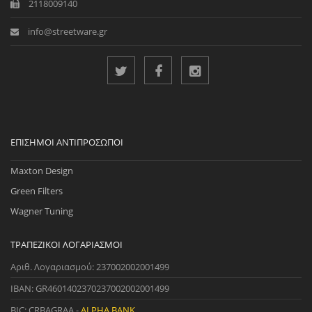
2118009140
info@streetware.gr
ΕΠΊΣΗΜΟΙ ΑΝΤΙΠΡΌΣΩΠΟΙ
Maxton Design
Green Filters
Wagner Tuning
ΤΡΑΠΕΖΙΚΟΊ ΛΟΓΑΡΙΑΣΜΟΊ
Αριθ. Λογαριασμού: 237002002001499
IBAN: GR4601402370237002002001499
BIC: CRBAGRAA -
ALPHA BANK