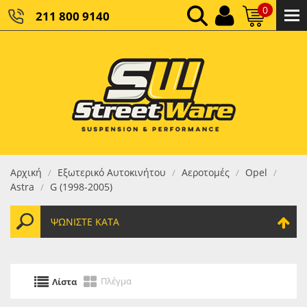
0
211 800 9140
0,00 €
ΚΑΘΑΡΌ ΣΎΝΟΛΟ:
0,00 €
ΤΕΛΙΚΌ ΣΎΝΟΛΟ:
Αρχική
Εξωτερικό Αυτοκινήτου
Αεροτομές
Opel
/
/
/
/
Astra
G (1998-2005)
/
ΨΩΝΊΣΤΕ ΚΑΤΆ
Πλέγμα
Λίστα