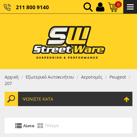
0
211 800 9140
0,00 €
ΚΑΘΑΡΌ ΣΎΝΟΛΟ:
0,00 €
ΤΕΛΙΚΌ ΣΎΝΟΛΟ:
Αρχική
Εξωτερικό Αυτοκινήτου
Αεροτομές
Peugeot
/
/
/
/
207
ΨΩΝΊΣΤΕ ΚΑΤΆ
Πλέγμα
Λίστα