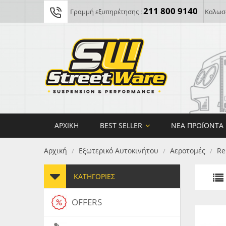
211 800 9140
Γραμμή εξυπηρέτησης :
Καλωσο
ΑΡΧΙΚΉ
BEST SELLER
ΝΈΑ ΠΡΟΪΌΝΤΑ
Αρχική
Εξωτερικό Αυτοκινήτου
Αεροτομές
Re
/
/
/
ΚΑΤΗΓΟΡΊΕΣ
OFFERS
FORG
MAXT