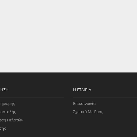
EGATE
ΚΆΛΥΜΜΑ
ULT
CUPRA
ΊΑ ΒΕΝΖΊΝΗΣ
ΨΕΥΤΟΚΆΠΑΚΟΥ
ΤΗΣ ΥΠΟΠΊΕΣΗΣ
ΒΆΣΕΙΣ ΜΗΧΑΝΉΣ
O)
ΊΑ ΝΕΡΟΎ
ΤΗΣΗ
Η ΕΤΑΙΡΊΑ
ληρωμής
Επικοινωνία
ποστολής
Σχετικά Με Εμάς
ηση Πελατών
σης