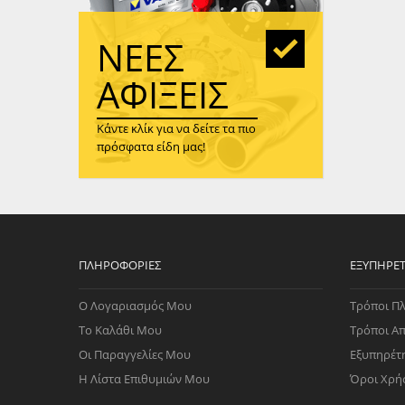
WAST
RENA
ΝΈΕΣ
ΑΝΤΛ
ΛΕΊΠ
ΑΦΊΞΕΙΣ
(TURB
Κάντε κλίκ για να δείτε τα πιο
ΑΝΤΛ
πρόσφατα είδη μας!
ΠΛΗΡΟΦΟΡΊΕΣ
ΕΞΥΠΗΡΈ
Ο Λογαριασμός Μου
Τρόποι Π
Το Καλάθι Μου
Τρόποι Α
Οι Παραγγελίες Μου
Εξυπηρέτ
Η Λίστα Επιθυμιών Μου
Όροι Χρή