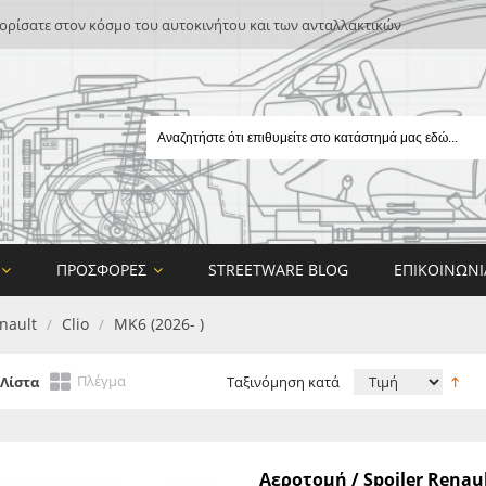
ρίσατε στον κόσμο του αυτοκινήτου και των ανταλλακτικών
ΠΡΟΣΦΟΡΈΣ
STREETWARE BLOG
ΕΠΙΚΟΙΝΩΝΊ
nault
Clio
MK6 (2026- )
/
/
Πλέγμα
Λίστα
Ταξινόμηση κατά
E
Αεροτομή / Spoiler Renault
ON DESIGN