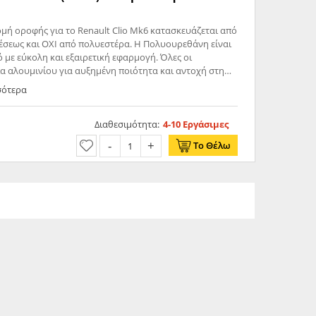
μή οροφής για το Renault Clio Mk6 κατασκευάζεται από
σεως και ΟΧΙ από πολυεστέρα. Η Πολυουρεθάνη είναι
ό με εύκολη και εξαιρετική εφαρμογή. Όλες οι
α αλουμινίου για αυξημένη ποιότητα και αντοχή στη
για ανθεκτικότητα σε υψηλές θερμοκρασίες και έχουν
σότερα
σχεδιαστεί με την καλύτερη λεπτομέρεια. Renault Clio Mk6 2026 -
Διαθεσιμότητα:
4-10 Εργάσιμες
Το Θέλω