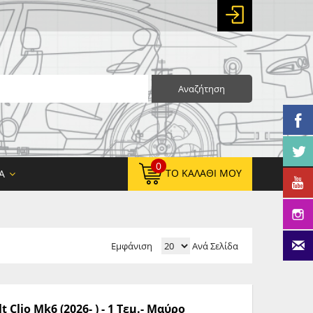
Αναζήτηση
0
ΤΟ ΚΑΛΆΘΙ ΜΟΥ
Α
Εμφάνιση
Ανά Σελίδα
0,00 €
ΚΑΘΑΡΌ ΣΎΝΟΛΟ:
0,00 €
ΤΕΛΙΚΌ ΣΎΝΟΛΟ:
 Clio Mk6 (2026- ) - 1 Τεμ.- Μαύρο