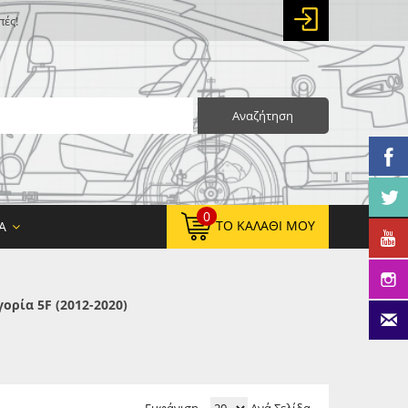
πές!
Αναζήτηση
0
ΤΟ ΚΑΛΆΘΙ ΜΟΥ
Α
ρία 5F (2012-2020)
0,00 €
ΚΑΘΑΡΌ ΣΎΝΟΛΟ:
0,00 €
ΤΕΛΙΚΌ ΣΎΝΟΛΟ: