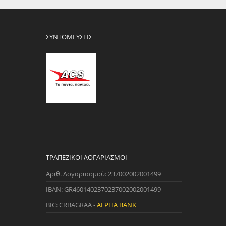
ΣΥΝΤΟΜΕΎΣΕΙΣ
ΤΡΑΠΕΖΙΚΟΊ ΛΟΓΑΡΙΑΣΜΟΊ
Αριθ. Λογαριασμού: 237002002001499
IBAN: GR4601402370237002002001499
BIC: CRBAGRAA -
ALPHA BANK