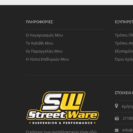
ΠΛΗΡΟΦΟΡΊΕΣ
ΕΞΥΠΗΡΈ
Ο Λογαριασμός Μου
Τρόποι Π
Το Καλάθι Μου
Τρόποι Α
Οι Παραγγελίες Μου
Εξυπηρέτ
Η Λίστα Επιθυμιών Μου
Όροι Χρή
ΣΤΟΙΧΕΊΑ
Κρήτη
21180
info@
Ο κόσμος των ανταλλακτικών είναι εδώ.