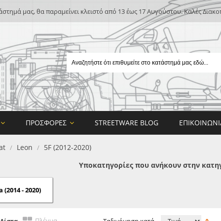
άστημά μας, θα παραμείνει κλειστό από 13 έως 17 Αυγούστου. Καλές Διακο
ΠΡΟΣΦΟΡΈΣ
STREETWARE BLOG
ΕΠΙΚΟΙΝΩΝΊ
at
Leon
5F (2012-2020)
/
/
Υποκατηγορίες που ανήκουν στην κατηγο
 (2014 - 2020)
E
ON DESIGN
Πλέγμα
Λίστα