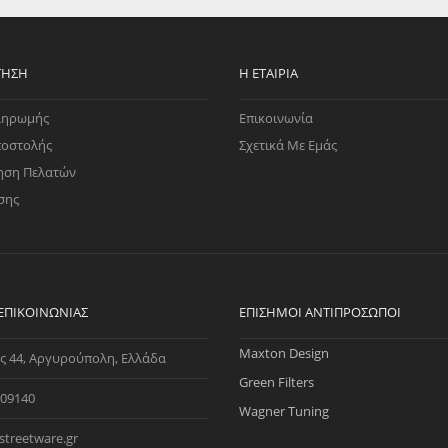
ΤΗΣΗ
Η ΕΤΑΙΡΊΑ
ληρωμής
Επικοινωνία
ποστολής
Σχετικά Με Εμάς
ηση Πελατών
σης
 ΕΠΙΚΟΙΝΩΝΊΑΣ
ΕΠΊΣΗΜΟΙ ΑΝΤΙΠΡΌΣΩΠΟΙ
Maxton Design
ς 44, Αργυρούπολη, Ελλάδα
Green Filters
09140
Wagner Tuning
streetware.gr