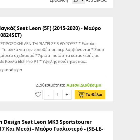
Εμφάνιση
Ανά Σελίδα
αγκάζ Seat Leon (5F) (2015-2020) - Μαύρο
40824SET)
 Τα υλικά για την τοποθέτηση περιλαμβάνονται * Σπορ
ξαίρετο σχεδιασμό * Άριστη ποιότητα κατασκευής με
 μόνιμη, ασφαλή και αδιάβροχη κόλληση εξαρτημάτων
Περισσότερα
ή πρόσφυση, τριβόμενη, σπατουλαριστή, μη διαβρωτική
Η Συσκευασία Περιλαμβάνει: - 1x Αεροτομή / Spoiler - 2x Κόλλα Elch Pro P1
Διαθεσιμότητα:
Άμεσα Διαθέσιμο
Το Θέλω
n Design Seat Leon MK3 Sportstourer
017 Και Μετά) - Μαύρο Γυαλιστερό - (SE-LE-