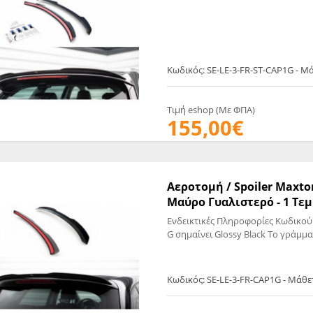
EGATE
ΚΆΛΥΜΜΑ
ULT
CUPRA
ΊΑ ΒΕΝΖΊΝΗΣ
ΨΕΥΤΟΚΆΠΑΚΟΥ
ΤΗΣ ΥΠΟΠΊΕΣΗΣ
ΒΆΣΕΙΣ ΜΗΧΑΝΉΣ
Κωδικός: SE-LE-3-FR-ST-CAP1G - Μ
O)
ΊΑ ΝΕΡΟΎ
Τιμή eshop (Με ΦΠΑ)
155,00€
Αεροτομή / Spoiler Maxton
Mαύρο Γυαλιστερό - 1 Τεμ.
Ενδεικτικές Πληροφορίες Κωδικού
G σημαίνει Glossy Black Το γράμμα
Κωδικός: SE-LE-3-FR-CAP1G - Μάθ