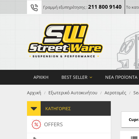
211 800 9140
Γραμμή εξυπηρέτησης :
Το κατ
ΑΡΧΙΚΉ
BEST SELLER
ΝΈΑ ΠΡΟΪΌΝΤΑ
Αρχική
Εξωτερικό Αυτοκινήτου
Αεροτομές
Se
/
/
/
ΚΑΤΗΓΟΡΊΕΣ
Cupra
OFFERS
FORG
MAXT