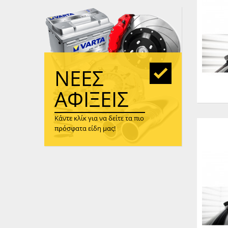
WAST
RENA
ΑΝΤΛ
ΛΕΊΠ
(TURB
ΝΈΕΣ
ΑΝΤΛ
ΑΦΊΞΕΙΣ
Κάντε κλίκ για να δείτε τα πιο
πρόσφατα είδη μας!