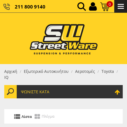
0
211 800 9140
0,00 €
ΚΑΘΑΡΌ ΣΎΝΟΛΟ:
0,00 €
ΤΕΛΙΚΌ ΣΎΝΟΛΟ:
Αρχική
Εξωτερικό Αυτοκινήτου
Αεροτομές
Toyota
/
/
/
/
IQ
ΨΩΝΊΣΤΕ ΚΑΤΆ
Πλέγμα
Λίστα