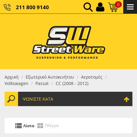
0
211 800 9140
0,00 €
ΚΑΘΑΡΌ ΣΎΝΟΛΟ:
0,00 €
ΤΕΛΙΚΌ ΣΎΝΟΛΟ:
Αρχική
Εξωτερικό Αυτοκινήτου
Αεροτομές
/
/
/
Volkswagen
Passat
CC (2008 - 2012)
/
/
ΨΩΝΊΣΤΕ ΚΑΤΆ
Πλέγμα
Λίστα