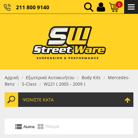
0
211 800 9140
0,00 €
ΚΑΘΑΡΌ ΣΎΝΟΛΟ:
0,00 €
ΤΕΛΙΚΌ ΣΎΝΟΛΟ:
Αρχική
Εξωτερικό Αυτοκινήτου
Body Kits
Mercedes-
/
/
/
Benz
S-Class
W221 ( 2005 - 2009 )
/
/
ΨΩΝΊΣΤΕ ΚΑΤΆ
Πλέγμα
Λίστα