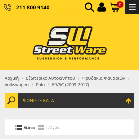
0
211 800 9140
0,00 €
ΚΑΘΑΡΌ ΣΎΝΟΛΟ:
0,00 €
ΤΕΛΙΚΌ ΣΎΝΟΛΟ:
Αρχική
Εξωτερικό Αυτοκινήτου
Φρυδάκια Φαναριών
/
/
/
Volkswagen
Polo
6R/6C (2009-2017)
/
/
ΨΩΝΊΣΤΕ ΚΑΤΆ
Πλέγμα
Λίστα