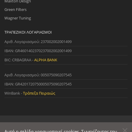
Maxton Design
Green Filters
Wagner Tuning
ΤΡΑΠΕΖΙΚΟΊ ΛΟΓΑΡΙΑΣΜΟΊ
Αριθ. Λογαριασμού: 237002002001499
IBAN: GR4601402370237002002001499
BIC: CRBAGRAA -
ALPHA BANK
Αριθ. Λογαριασμού: 005075090207545
IBAN: GR4201720750005075090207545
WinBank -
Τράπεζα Πειραιώς
© 2022 StreetWare. All Rights Reserved. | Designed and Developed
by
Αυτή η σελίδα χρησιμοποιεί cookies. Συνεχίζοντας την