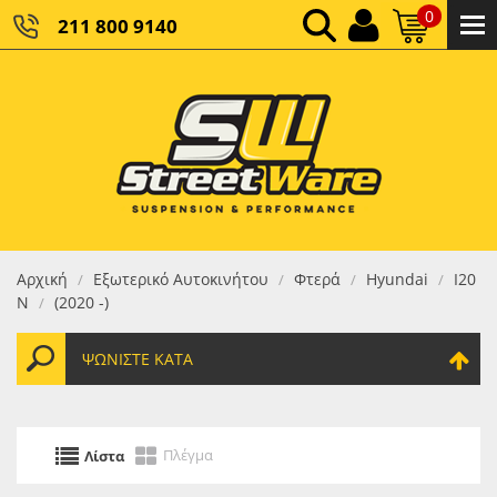
0
211 800 9140
0,00 €
ΚΑΘΑΡΌ ΣΎΝΟΛΟ:
0,00 €
ΤΕΛΙΚΌ ΣΎΝΟΛΟ:
Αρχική
Εξωτερικό Αυτοκινήτου
Φτερά
Hyundai
I20
/
/
/
/
N
(2020 -)
/
ΨΩΝΊΣΤΕ ΚΑΤΆ
Πλέγμα
Λίστα