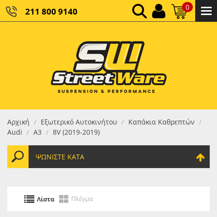
0
211 800 9140
0,00 €
ΚΑΘΑΡΌ ΣΎΝΟΛΟ:
0,00 €
ΤΕΛΙΚΌ ΣΎΝΟΛΟ:
Αρχική
Εξωτερικό Αυτοκινήτου
Καπάκια Καθρεπτών
/
/
/
Audi
A3
8V (2019-2019)
/
/
ΨΩΝΊΣΤΕ ΚΑΤΆ
Πλέγμα
Λίστα