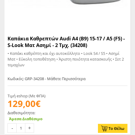
Καπάκια Kαθρεπτών Audi A4 (B9) 15-17 / A5 (F5) -
S-Look Ματ Ασημί - 2 Τμχ. (34208)
• Καπάκι καθρέπτη και όχι αυτοκόλλητο • Look S4 / S5 • Ασημί
Ματ • Εύκολη τοποθέτηση • Άριστη ποιότητα κατασκευής • Σετ 2
τεμαχίων
Κωδικός: GRP-34208 - Μάθετε Περισσότερα
Τιμή eshop (Με ΦΠΑ)
129,00€
Διαθεσιμότητα:
Άμεσα Διαθέσιμο
Το Θέλω