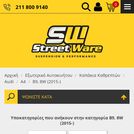
0
211 800 9140
0,00 €
ΚΑΘΑΡΌ ΣΎΝΟΛΟ:
0,00 €
ΤΕΛΙΚΌ ΣΎΝΟΛΟ:
Αρχική
Εξωτερικό Αυτοκινήτου
Καπάκια Καθρεπτών
/
/
/
Audi
A4
B9, 8W (2015-)
/
/
ΨΩΝΊΣΤΕ ΚΑΤΆ
Υποκατηγορίες που ανήκουν στην κατηγορία B9, 8W
(2015-)