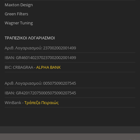
Maxton Design
Green Filters
Wagner Tuning
ΤΡΑΠΕΖΙΚΟΊ ΛΟΓΑΡΙΑΣΜΟΊ
Αριθ. Λογαριασμού: 237002002001499
IBAN: GR4601402370237002002001499
BIC: CRBAGRAA -
ALPHA BANK
Αριθ. Λογαριασμού: 005075090207545
IBAN: GR4201720750005075090207545
WinBank -
Τράπεζα Πειραιώς
© 2022 StreetWare. All Rights Reserved. | Designed and Developed
by