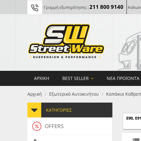
211 800 9140
Γραμμή εξυπηρέτησης :
Καλωσο
ΑΡΧΙΚΉ
BEST SELLER
ΝΈΑ ΠΡΟΪΌΝΤΑ
Αρχική
Εξωτερικό Αυτοκινήτου
Καπάκια Καθρε
/
/
ΚΑΤΗΓΟΡΊΕΣ
E90, E91
OFFERS
FORG
MAXT