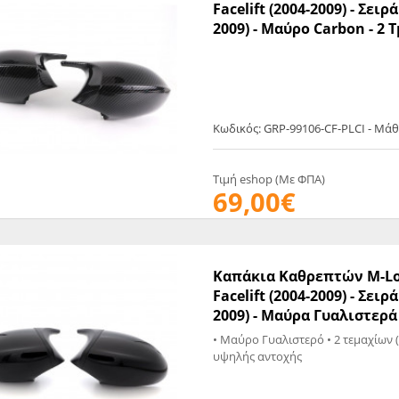
Facelift (2004-2009) - Σειρά
EGATE
ΚΆΛΥΜΜΑ
ULT
CUPRA
2009) - Μαύρο Carbon - 2 Τ
ΊΑ ΒΕΝΖΊΝΗΣ
ΨΕΥΤΟΚΆΠΑΚΟΥ
ΤΗΣ ΥΠΟΠΊΕΣΗΣ
ΒΆΣΕΙΣ ΜΗΧΑΝΉΣ
O)
ΊΑ ΝΕΡΟΎ
Κωδικός: GRP-99106-CF-PLCI - Μά
Τιμή eshop (Με ΦΠΑ)
69,00€
Καπάκια Kαθρεπτών Μ-Look
Facelift (2004-2009) - Σειρά
2009) - Mαύρα Γυαλιστερά 
• Μαύρο Γυαλιστερό • 2 τεμαχίων 
υψηλής αντοχής