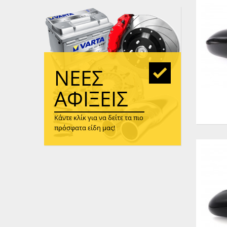
WAST
RENA
ΑΝΤΛ
ΛΕΊΠ
(TURB
ΝΈΕΣ
ΑΝΤΛ
ΑΦΊΞΕΙΣ
Κάντε κλίκ για να δείτε τα πιο
πρόσφατα είδη μας!