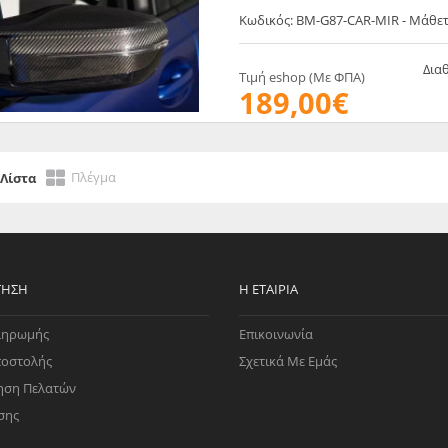
Κωδικός: BM-G87-CAR-MIR - Μάθε
Δια
Τιμή eshop (Με ΦΠΑ)
189,00€
Πλέγμα
Λίστα
ΤΗΣΗ
Η ΕΤΑΙΡΊΑ
ληρωμής
Επικοινωνία
ποστολής
Σχετικά Με Εμάς
ηση Πελατών
σης