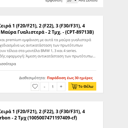
Εμφάνιση
Ανά Σελίδα
 1 (F20/F21), 2 (F22), 3 (F30/F31), 4
(F32/F33/F36), X1 (E84), i3 - Μαύρα Γυαλιστερά - 2 Τμχ. - (CPT-89713B)
και premium εμφάνιση με αυτά τα μαύρα γυαλιστερά
 τέλεια στα μοντέλα BMW 1, 3 και 4 series.
α από
ρισσότερα
ε τα πρωτότυπα καλύμματα. • Εύκολη εγκατάσταση: Όλες
ότυπο και μπορούν να τοποθετηθούν στους υπάρχοντες
Διαθεσιμότητα:
Παράδοση έως 30 ημέρες
Το Θέλω
ητα απευθείας από τον κατασκευαστή.
 1 (F20/F21), 2 (F22), 3 (F30/F31), 4
(F32/F33/F36), X1 (E84) - Carbon - 2 Τμχ (1005007471197409-cf)