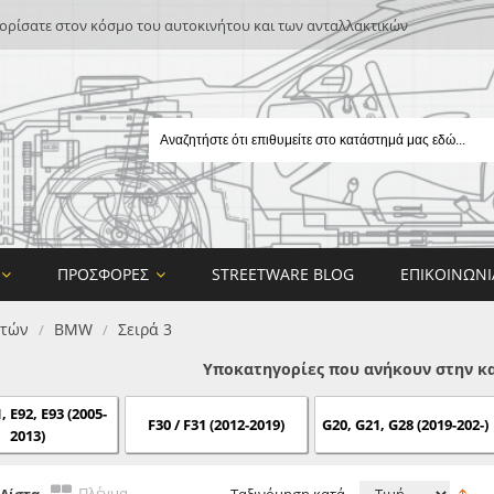
ρίσατε στον κόσμο του αυτοκινήτου και των ανταλλακτικών
ΠΡΟΣΦΟΡΈΣ
STREETWARE BLOG
ΕΠΙΚΟΙΝΩΝΊ
πτών
BMW
Σειρά 3
/
/
Υποκατηγορίες που ανήκουν στην κα
, E92, E93 (2005-
F30 / F31 (2012-2019)
G20, G21, G28 (2019-202-)
2013)
E
ON DESIGN
Πλέγμα
Λίστα