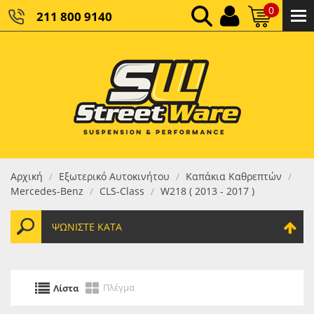
0
211 800 9140
0,00 €
ΚΑΘΑΡΌ ΣΎΝΟΛΟ:
0,00 €
ΤΕΛΙΚΌ ΣΎΝΟΛΟ:
Αρχική
Εξωτερικό Αυτοκινήτου
Καπάκια Καθρεπτών
/
/
/
Mercedes-Benz
CLS-Class
W218 ( 2013 - 2017 )
/
/
ΨΩΝΊΣΤΕ ΚΑΤΆ
Πλέγμα
Λίστα