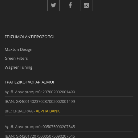
ΕΠΊΣΗΜΟΙ ΑΝΤΙΠΡΌΣΩΠΟΙ
Maxton Design
Green Filters
Wagner Tuning
ΤΡΑΠΕΖΙΚΟΊ ΛΟΓΑΡΙΑΣΜΟΊ
Αριθ. Λογαριασμού: 237002002001499
IBAN: GR4601402370237002002001499
BIC: CRBAGRAA -
ALPHA BANK
Αριθ. Λογαριασμού: 005075090207545
IBAN: GR4201720750005075090207545