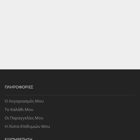
ΠΛΗΡΟΦΟΡΊΕΣ
Ο Λογαριασμός Μου
Το Καλάθι Μου
Οι Παραγγελίες Μου
Η Λίστα Επιθυμιών Μου
ΕΞΥΠΗΡΈΤΗΣΗ