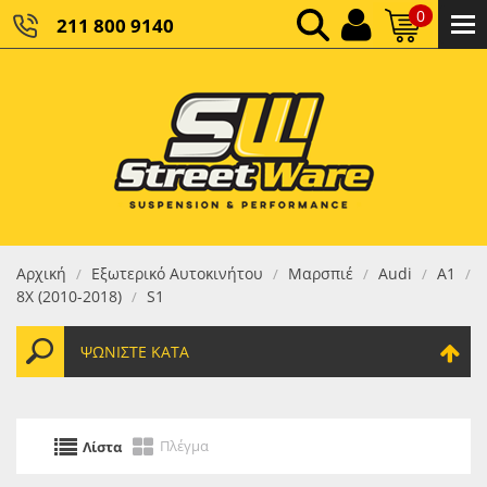
0
211 800 9140
0,00 €
ΚΑΘΑΡΌ ΣΎΝΟΛΟ:
0,00 €
ΤΕΛΙΚΌ ΣΎΝΟΛΟ:
Αρχική
Εξωτερικό Αυτοκινήτου
Μαρσπιέ
Audi
A1
/
/
/
/
/
8X (2010-2018)
S1
/
ΨΩΝΊΣΤΕ ΚΑΤΆ
Πλέγμα
Λίστα