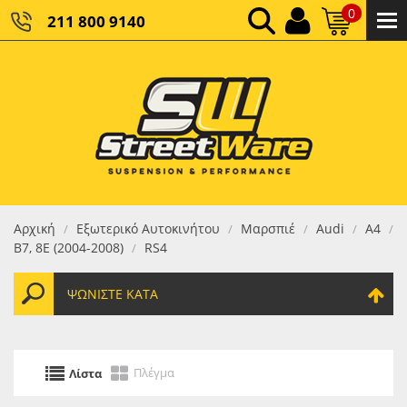
0
211 800 9140
0,00 €
ΚΑΘΑΡΌ ΣΎΝΟΛΟ:
0,00 €
ΤΕΛΙΚΌ ΣΎΝΟΛΟ:
Αρχική
Εξωτερικό Αυτοκινήτου
Μαρσπιέ
Audi
A4
/
/
/
/
/
B7, 8E (2004-2008)
RS4
/
ΨΩΝΊΣΤΕ ΚΑΤΆ
Πλέγμα
Λίστα