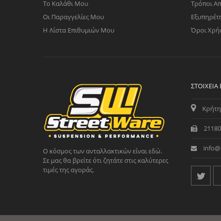
Το Καλάθι Μου
Τρόποι Α
Οι Παραγγελίες Μου
Εξυπηρέτ
Η Λίστα Επιθυμιών Μου
Όροι Χρή
ΣΤΟΙΧΕΊΑ
Κρήτη
21180
info@
Ο κόσμος των ανταλλακτικών είναι εδώ.
Σε μας θα βρείτε ότι ζητάτε στις καλύτερες
τιμές της αγοράς.