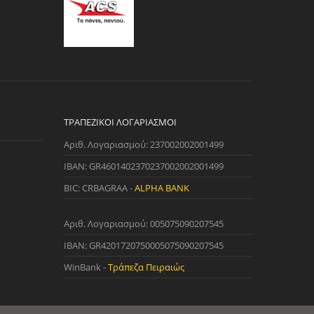
ΤΡΑΠΕΖΙΚΟΊ ΛΟΓΑΡΙΑΣΜΟΊ
Αριθ. Λογαριασμού: 237002002001499
IBAN: GR4601402370237002002001499
BIC: CRBAGRAA -
ALPHA BANK
Αριθ. Λογαριασμού: 005075090207545
IBAN: GR4201720750005075090207545
WinBank -
Τράπεζα Πειραιώς