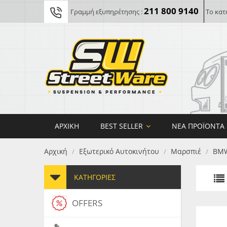
211 800 9140
Γραμμή εξυπηρέτησης :
Το κατ
ΑΡΧΙΚΉ
BEST SELLER
ΝΈΑ ΠΡΟΪΌΝΤΑ
Αρχική
Εξωτερικό Αυτοκινήτου
Μαρσπιέ
BM
/
/
/
ΚΑΤΗΓΟΡΊΕΣ
OFFERS
FORG
MAXT