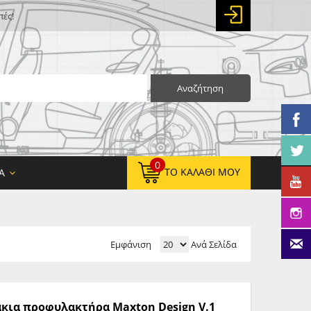
πές!
Αναζήτηση
0
ΤΟ ΚΑΛΆΘΙ ΜΟΥ
Α
Εμφάνιση
Ανά Σελίδα
0,00 €
ΚΑΘΑΡΌ ΣΎΝΟΛΟ:
0,00 €
ΤΕΛΙΚΌ ΣΎΝΟΛΟ:
άκια προφυλακτήρα Maxton Design V.1