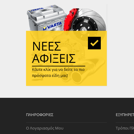
WAST
RENA
ΑΝΤΛ
ΛΕΊΠ
(TURB
ΝΈΕΣ
ΑΝΤΛ
ΑΦΊΞΕΙΣ
Κάντε κλίκ για να δείτε τα πιο
πρόσφατα είδη μας!
ΠΛΗΡΟΦΟΡΊΕΣ
ΕΞΥΠΗΡΈ
Ο Λογαριασμός Μου
Τρόποι Π