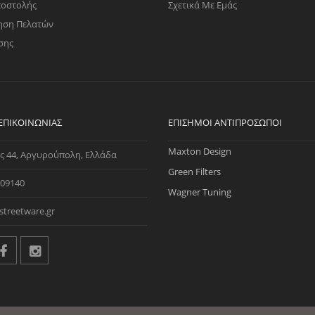
ποστολής
Σχετικά Με Εμάς
ηση Πελατών
σης
 ΕΠΙΚΟΙΝΩΝΊΑΣ
ΕΠΊΣΗΜΟΙ ΑΝΤΙΠΡΌΣΩΠΟΙ
Maxton Design
ς 44, Αργυρούπολη, Ελλάδα
Green Filters
09140
Wagner Tuning
streetware.gr