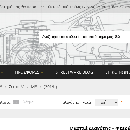
άστημά μας, θα παραμείνει κλειστό από 13 έως 17 Αυγούστου. Καλές Διακο
ΠΡΟΣΦΟΡΈΣ
STREETWARE BLOG
ΕΠΙΚΟΙΝΩΝΊ
W
Σειρά Μ
M8
(2019-)
/
/
/
Πλέγμα
Λίστα
Ταξινόμηση κατά
E
Μασπιέ Διαχύτης + Φτερ
ON DESIGN