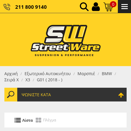
0
211 800 9140
0,00 €
ΚΑΘΑΡΌ ΣΎΝΟΛΟ:
0,00 €
ΤΕΛΙΚΌ ΣΎΝΟΛΟ:
Αρχική
Εξωτερικό Αυτοκινήτου
Μαρσπιέ
BMW
/
/
/
/
Σειρά X
X3
G01 ( 2018 - )
/
/
ΨΩΝΊΣΤΕ ΚΑΤΆ
Πλέγμα
Λίστα